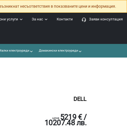
възникнат несъответствия в показваните цени и информация.
ни услуги
За нас
Контакти
Заяви консултация
алки електроуреди
Домакински електроуреди
DELL
5219 € /
цена
10207.48 лв.