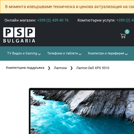
В момента извършваме техническа и ценова актуализация на са
Онлайн магазин:
+359 (2) 439 40 76
Компютърни услуги:
+359 (2) 4
0
TV Видео и Gaming
Телефони и таблети
Компютри и периферия
Компютърна поддръжка
Лаптопи
Лаптоп Dell XPS 9310