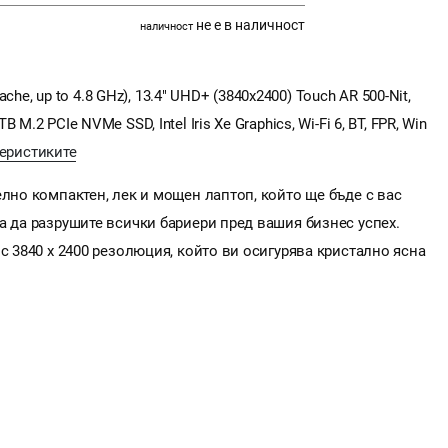
не е в наличност
наличност
ache, up to 4.8 GHz), 13.4" UHD+ (3840x2400) Touch AR 500-Nit,
.2 PCIe NVMe SSD, Intel Iris Xe Graphics, Wi-Fi 6, BT, FPR, Win
еристиките
елно компактен, лек и мощен лаптоп, който ще бъде с вас
а да разрушите всички бариери пред вашия бизнес успех.
с 3840 x 2400 резолюция, който ви осигурява кристално ясна