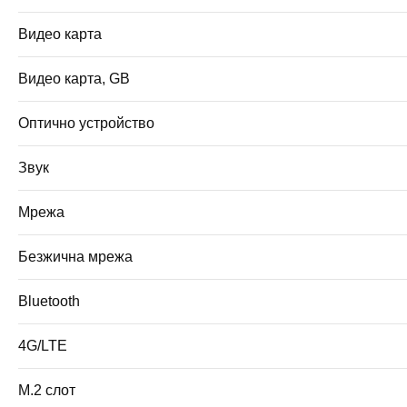
Видео карта
Видео карта, GB
Оптично устройство
Звук
Мрежа
Безжична мрежа
Bluetooth
4G/LTE
M.2 слот