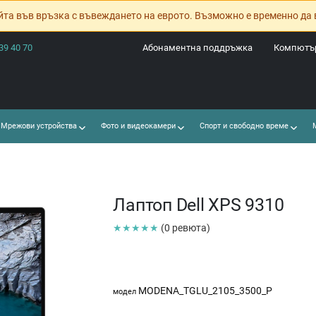
йта във връзка с въвеждането на еврото. Възможно е временно да 
39 40 70
Абонаментна поддръжка
Компютър
Мрежови устройства
Фото и видеокамери
Спорт и свободно време
М
Лаптоп Dell XPS 9310
★★★★★
(0 ревюта)
MODENA_TGLU_2105_3500_P
модел