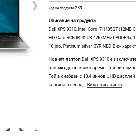
❯
289
код на продукта
Описание на продукта
Dell XPS 9310, Intel Core i7-1185G7 (12MB C
HD Cam RGB IR, 32GB 4267MHz LPDDR4x, 1TB M
10 pro, Platinum silver, 3YR NBD
Виж характ
Новият лаптоп Dell XPS 9310 е изключит
навсякъде по всяко време. Той ви помаг
Той е снабден с 13.4 инчов UHD дисплей 
картина с ненад...
Виж описанието