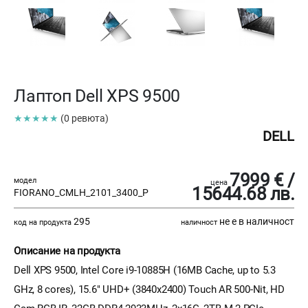
Лаптоп Dell XPS 9500
★★★★★
(0 ревюта)
DELL
7999 € /
модел
цена
15644.68 лв.
FIORANO_CMLH_2101_3400_P
295
не е в наличност
код на продукта
наличност
Описание на продукта
Dell XPS 9500, Intel Core i9-10885H (16MB Cache, up to 5.3
GHz, 8 cores), 15.6" UHD+ (3840x2400) Touch AR 500-Nit, HD