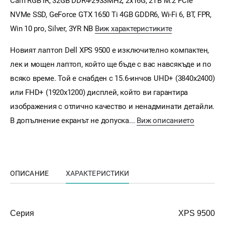
Cam RGB IR, 32GB DDR4-2933MHz, 2x16G, 2TB M.2 PCIe
NVMe SSD, GeForce GTX 1650 Ti 4GB GDDR6, Wi-Fi 6, BT, FPR,
Win 10 pro, Silver, 3YR NB
Виж характеристиките
Новият лаптоп Dell XPS 9500 е изключително компактен,
лек и мощен лаптоп, който ще бъде с вас навсякъде и по
всяко време. Той е снабден с 15.6-инчов UHD+ (3840x2400)
или FHD+ (1920x1200) дисплей, който ви гарантира
изображения с отлично качество и ненадминати детайли.
В допълнение екранът не допуска...
Виж описанието
ОПИСАНИЕ
ХАРАКТЕРИСТИКИ
Серия
XPS 9500