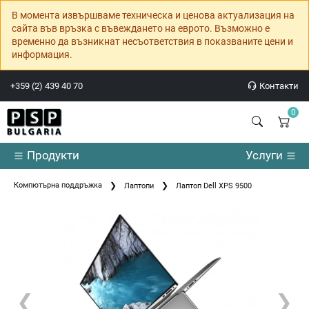
В момента извършваме техническа и ценова актуализация на
сайта във връзка с въвеждането на еврото. Възможно е
временно да възникнат несъответствия в показваните цени и
информация.
+359 (2) 439 40 70
Контакти
0
Продукти
Услуги
Компютърна поддръжка
Лаптопи
Лаптоп Dell XPS 9500
❮
❯