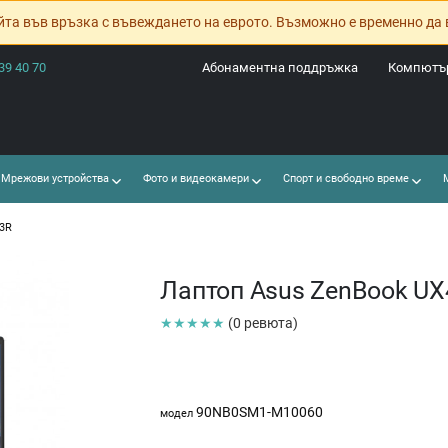
йта във връзка с въвеждането на еврото. Възможно е временно да 
39 40 70
Абонаментна поддръжка
Компютър
Мрежови устройства
Фото и видеокамери
Спорт и свободно време
М
3R
Лаптоп Asus ZenBook U
★★★★★
(0 ревюта)
90NB0SM1-M10060
модел