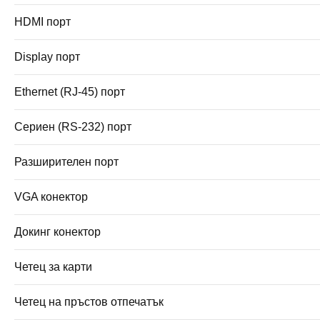
HDMI порт
Display порт
Ethernet (RJ-45) порт
Сериен (RS-232) порт
Разширителен порт
VGA конектор
Докинг конектор
Четец за карти
Четец на пръстов отпечатък