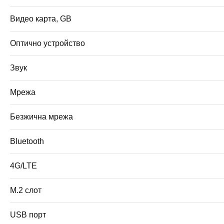
Видео карта, GB
Оптично устройство
Звук
Мрежа
Безжична мрежа
Bluetooth
4G/LTE
M.2 слот
USB порт