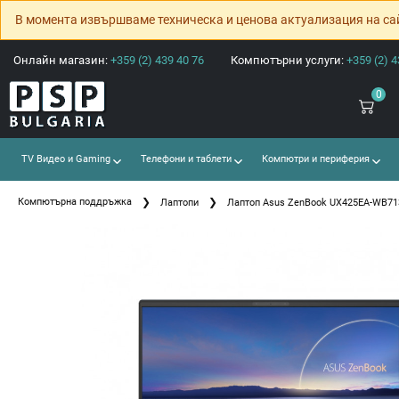
В момента извършваме техническа и ценова актуализация на са
Онлайн магазин:
+359 (2) 439 40 76
Компютърни услуги:
+359 (2) 4
0
TV Видео и Gaming
Телефони и таблети
Компютри и периферия
Компютърна поддръжка
Лаптопи
Лаптоп Asus ZenBook UX425EA-WB71