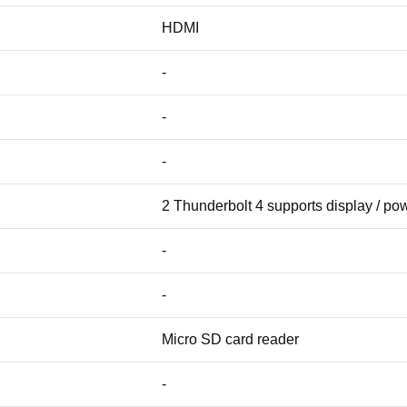
HDMI
-
-
-
2 Thunderbolt 4 supports display / pow
-
-
Micro SD card reader
-