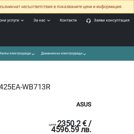
възникнат несъответствия в показваните цени и информация.
ни услуги
За нас
Контакти
Заяви консултация
алки електроуреди
Домакински електроуреди
X425EA-WB713R
ASUS
2350.2 € /
цена
4596.59 лв.