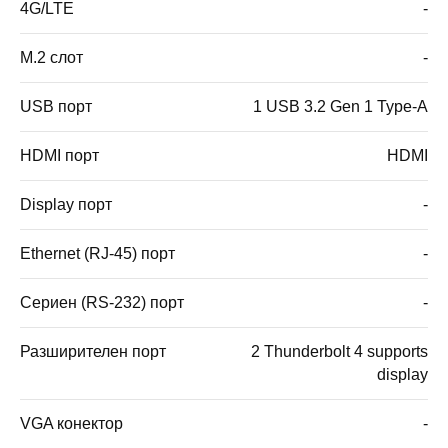
4G/LTE
-
M.2 слот
-
USB порт
1 USB 3.2 Gen 1 Type-A
HDMI порт
HDMI
Display порт
-
Ethernet (RJ-45) порт
-
Сериен (RS-232) порт
-
Разширителен порт
2 Thunderbolt 4 supports
display
VGA конектор
-