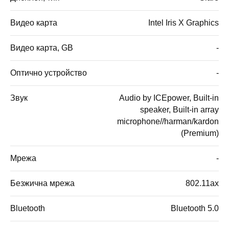
Видео карта
Intel Iris X Graphics
Видео карта, GB
-
Оптично устройство
-
Звук
Audio by ICEpower, Built-in
speaker, Built-in array
microphone//harman/kardon
(Premium)
Мрежа
-
Безжична мрежа
802.11ax
Bluetooth
Bluetooth 5.0