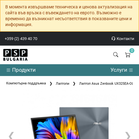
В момента извършваме техническа и ценова актуализация на
сайта във връзка с въвеждането на еврото. Възможно е
временно да възникнат несъответствия в показваните цени и
информация.
+359 (2) 439 40 70
Контакти
0
Продукти
Услуги
Компютърна поддръжка
Лаптопи
Лаптоп Asus Zenbook UX325EA-OLED
❮
❯