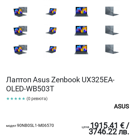
Лаптоп Asus Zenbook UX325EA-
OLED-WB503T
★★★★★
(0 ревюта)
ASUS
1915.41 € /
90NB0SL1-M06570
модел
цена
3746.22 лв.