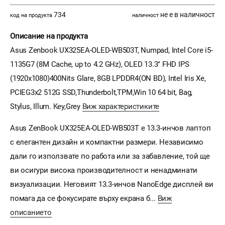
734
не е в наличност
код на продукта
наличност
Описание на продукта
Asus Zenbook UX325EA-OLED-WB503T, Numpad, Intel Core i5-
1135G7 (8M Cache, up to 4.2 GHz), OLED 13.3" FHD IPS
(1920x1080)400Nits Glare, 8GB LPDDR4(ON BD), Intel Iris Xe,
PCIEG3x2 512G SSD,Thunderbolt,TPM,Win 10 64 bit, Bag,
Stylus, Illum. Key,Grey
Виж характеристиките
Asus ZenBook UX325EA-OLED-WB503T е 13.3-инчов лаптоп
с елегантен дизайн и компактни размери. Независимо
дали го използвате по работа или за забавление, той ще
ви осигури висока производителност и ненадминати
визуализации. Неговият 13.3-инчов NanoEdge дисплей ви
помага да се фокусирате върху екрана б...
Виж
описанието