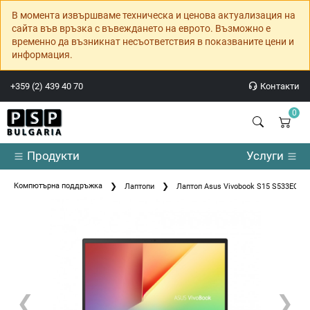
В момента извършваме техническа и ценова актуализация на
сайта във връзка с въвеждането на еврото. Възможно е
временно да възникнат несъответствия в показваните цени и
информация.
+359 (2) 439 40 70
Контакти
0
Продукти
Услуги
Компютърна поддръжка
Лаптопи
Лаптоп Asus Vivobook S15 S533EQ-W
❮
❯