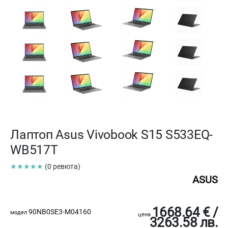
Лаптоп Asus Vivobook S15 S533EQ-
WB517T
★★★★★
(0 ревюта)
ASUS
1668.64 € /
90NB0SE3-M04160
модел
цена
3263.58 лв.