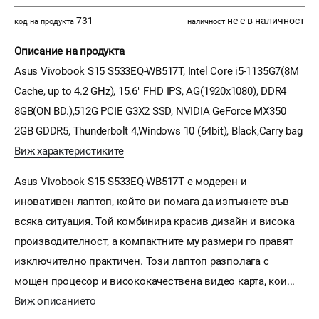
731
не е в наличност
код на продукта
наличност
Описание на продукта
Asus Vivobook S15 S533EQ-WB517T, Intel Core i5-1135G7(8M
Cache, up to 4.2 GHz), 15.6" FHD IPS, AG(1920x1080), DDR4
8GB(ON BD.),512G PCIE G3X2 SSD, NVIDIA GeForce MX350
2GB GDDR5, Thunderbolt 4,Windows 10 (64bit), Black,Carry bag
Виж характеристиките
Asus Vivobook S15 S533EQ-WB517T е модерен и
иновативен лаптоп, който ви помага да изпъкнете във
всяка ситуация. Той комбинира красив дизайн и висока
производителност, а компактните му размери го правят
изключително практичен. Този лаптоп разполага с
мощен процесор и висококачествена видео карта, кои...
Виж описанието