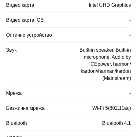
Видео карта
Intel UHD Graphics
Видео карта, GB
-
Оптично устройство
-
Звук
Built-in speaker, Built-in
microphone, Audio by
ICEpower, harmon/
kardon//harman/kardon
(Mainstream)
Мрежа
-
Безжична мрежа
Wi-Fi 5(802.11ac)
Bluetooth
Bluetooth 4.1