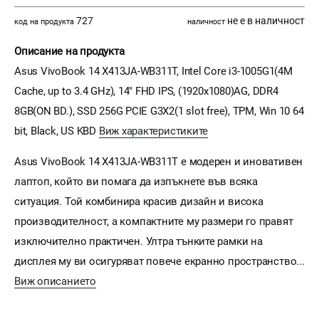
727
не е в наличност
код на продукта
наличност
Описание на продукта
Asus VivoBook 14 X413JA-WB311T, Intel Core i3-1005G1(4M
Cache, up to 3.4 GHz), 14" FHD IPS, (1920x1080)AG, DDR4
8GB(ON BD.), SSD 256G PCIE G3X2(1 slot free), TPM, Win 10 64
bit, Black, US KBD
Виж характеристиките
Asus VivoBook 14 X413JA-WB311T е модерен и иновативен
лаптоп, който ви помага да изпъкнете във всяка
ситуация. Той комбинира красив дизайн и висока
производителност, а компактните му размери го правят
изключително практичен. Ултра тънките рамки на
дисплея му ви осигуряват повече екранно пространство...
Виж описанието