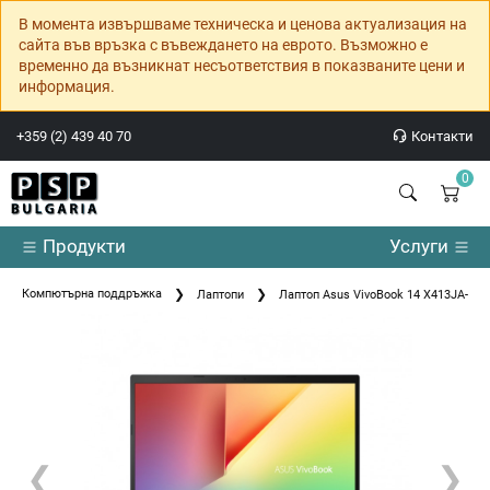
В момента извършваме техническа и ценова актуализация на
сайта във връзка с въвеждането на еврото. Възможно е
временно да възникнат несъответствия в показваните цени и
информация.
+359 (2) 439 40 70
Контакти
0
Продукти
Услуги
Компютърна поддръжка
Лаптопи
Лаптоп Asus VivoBook 14 X413JA-WB
❮
❯