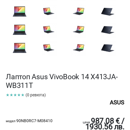
Лаптоп Asus VivoBook 14 X413JA-
WB311T
★★★★★
(0 ревюта)
ASUS
987.08 € /
90NB0RC7-M08410
модел
цена
1930.56 лв.