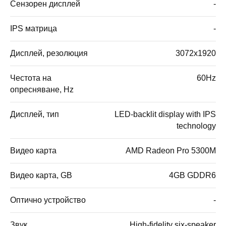
Сензорен дисплей
-
IPS матрица
-
Дисплей, резолюция
3072x1920
Честота на
60Hz
опресняване, Hz
Дисплей, тип
LED-backlit display with IPS
technology
Видео карта
AMD Radeon Pro 5300M
Видео карта, GB
4GB GDDR6
Оптично устройство
-
Звук
High-fidelity six-speaker