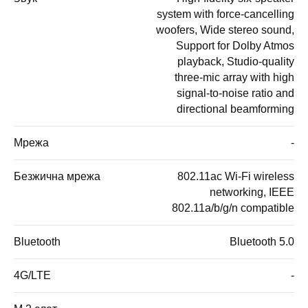
system with force-cancelling
woofers, Wide stereo sound,
Support for Dolby Atmos
playback, Studio-quality
three-mic array with high
signal-to-noise ratio and
directional beamforming
Мрежа
-
Безжична мрежа
802.11ac Wi-Fi wireless
networking, IEEE
802.11a/b/g/n compatible
Bluetooth
Bluetooth 5.0
4G/LTE
-