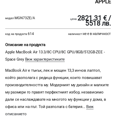
APPLE
2821.31 € /
MGN73ZE/A
модел
цена
5518 лв.
614
не е в наличност
код на продукта
наличност
Описание на продукта
Apple MacBook Air 13.3/8C CPU/8C GPU/8GB/512GB-ZEE -
Space Grey
Виж характеристиките
MacBook Air e тънък, лек и мощен 13,3 инчов лаптоп,
който разполага с редица функции, които повишават
производителността му. Модерният му дизайн и малките
му размери го правят перфектният избор, независимо
дали се наслаждавате на многото му функции у дома, в
офиса или на път. Той разполага с батерия...
Виж
описанието