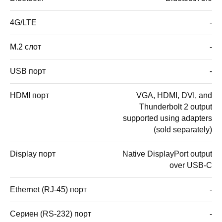
4G/LTE
-
M.2 слот
-
USB порт
-
HDMI порт
VGA, HDMI, DVI, and
Thunderbolt 2 output
supported using adapters
(sold separately)
Display порт
Native DisplayPort output
over USB-C
Ethernet (RJ-45) порт
-
Сериен (RS-232) порт
-