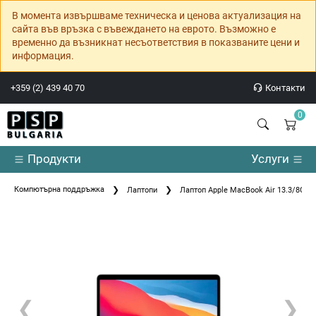
В момента извършваме техническа и ценова актуализация на
сайта във връзка с въвеждането на еврото. Възможно е
временно да възникнат несъответствия в показваните цени и
информация.
+359 (2) 439 40 70
Контакти
0
Продукти
Услуги
Компютърна поддръжка
Лаптопи
Лаптоп Apple MacBook Air 13.3/8C C
❮
❯