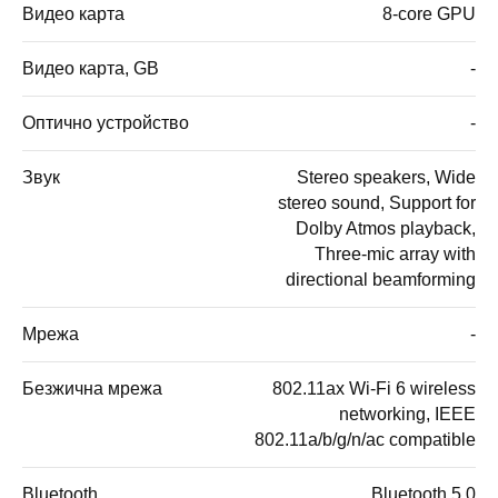
Видео карта
8-core GPU
Видео карта, GB
-
Оптично устройство
-
Звук
Stereo speakers, Wide
stereo sound, Support for
Dolby Atmos playback,
Three-mic array with
directional beamforming
Мрежа
-
Безжична мрежа
802.11ax Wi-Fi 6 wireless
networking, IEEE
802.11a/b/g/n/ac compatible
Bluetooth
Bluetooth 5.0