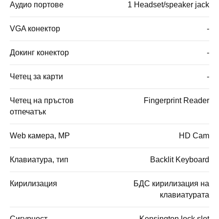
Аудио портове
1 Headset/speaker jack
VGA конектор
-
Докинг конектор
-
Четец за карти
-
Четец на пръстов
Fingerprint Reader
отпечатък
Web камера, MP
HD Cam
Клавиатура, тип
Backlit Keyboard
Кирилизация
БДС кирилизация на
клавиатурата
Сигурност
Kensington lock slot