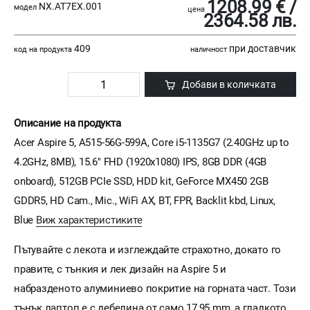
1208.99 € /
NX.AT7EX.001
модел
цена
2364.58 лв.
409
при доставчик
код на продукта
наличност
Добави в количката
Описание на продукта
Acer Aspire 5, A515-56G-599A, Core i5-1135G7 (2.40GHz up to
4.2GHz, 8MB), 15.6" FHD (1920x1080) IPS, 8GB DDR (4GB
onboard), 512GB PCIe SSD, HDD kit, GeForce MX450 2GB
GDDR5, HD Cam., Mic., WiFi AX, BT, FPR, Backlit kbd, Linux,
Blue
Виж характеристиките
Пътувайте с лекота и изглеждайте страхотно, докато го
правите, с тънкия и лек дизайн на Aspire 5 и
набразденото алуминиево покритие на горната част. Този
тънък лаптоп е с дебелина от само 17,95 mm, а гладкото