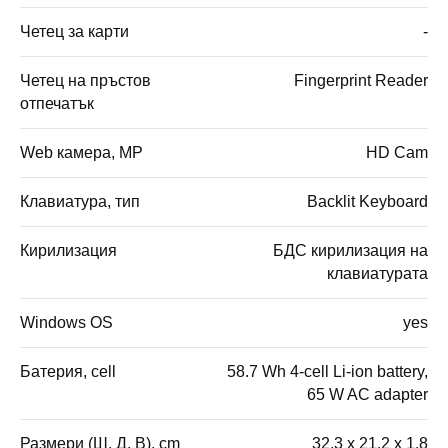
Четец за карти
-
Четец на пръстов
Fingerprint Reader
отпечатък
Web камера, MP
HD Cam
Клавиатура, тип
Backlit Keyboard
Кирилизация
БДС кирилизация на
клавиатурата
Windows OS
yes
Батерия, cell
58.7 Wh 4-cell Li-ion battery,
65 W AC adapter
Размери (Ш, Д, В), cm
32.3 x 21.2 x 1.8