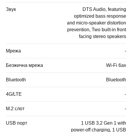
Звук
DTS Audio, featuring
optimized bass response
and micro-speaker distortion
prevention, Two built-in front
facing stereo speakers
Мрежа
-
Безжична мрежа
Wi-Fi 6ax
Bluetooth
Bluetooth
4G/LTE
-
M.2 слот
-
USB порт
1 USB 3.2 Gen 1 with
power-off charging, 1 USB