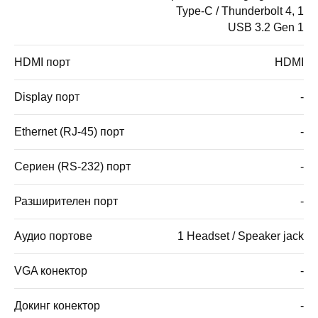
Type-C / Thunderbolt 4, 1
USB 3.2 Gen 1
HDMI порт
HDMI
Display порт
-
Ethernet (RJ-45) порт
-
Сериен (RS-232) порт
-
Разширителен порт
-
Аудио портове
1 Headset / Speaker jack
VGA конектор
-
Докинг конектор
-