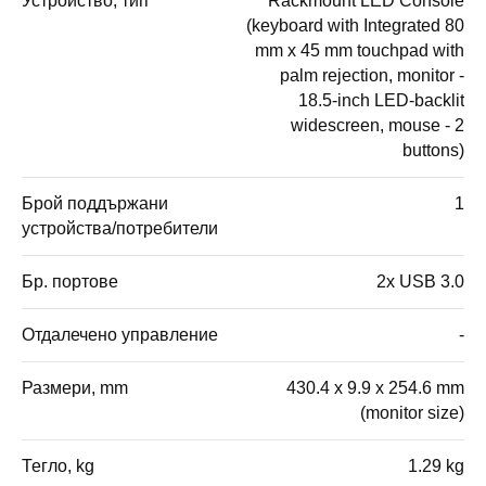
Устройство, тип
Rackmount LED Console
(keyboard with Integrated 80
mm x 45 mm touchpad with
palm rejection, monitor -
18.5-inch LED-backlit
widescreen, mouse - 2
buttons)
Брой поддържани
1
устройства/потребители
Бр. портове
2x USB 3.0
Отдалечено управление
-
Размери, mm
430.4 x 9.9 x 254.6 mm
(monitor size)
Тегло, kg
1.29 kg