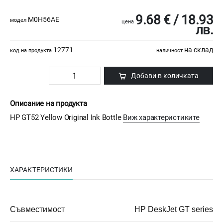
9.68 € / 18.93
M0H56AE
модел
цена
лв.
12771
на склад
код на продукта
наличност
Добави в количката
Описание на продукта
HP GT52 Yellow Original Ink Bottle
Виж характеристиките
ХАРАКТЕРИСТИКИ
Съвместимост
HP DeskJet GT series