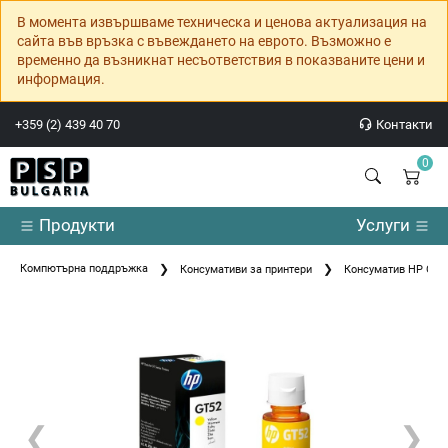
В момента извършваме техническа и ценова актуализация на
сайта във връзка с въвеждането на еврото. Възможно е
временно да възникнат несъответствия в показваните цени и
информация.
+359 (2) 439 40 70
Контакти
0
Продукти
Услуги
Компютърна поддръжка
Консумативи за принтери
Консуматив HP GT52 
❮
❯