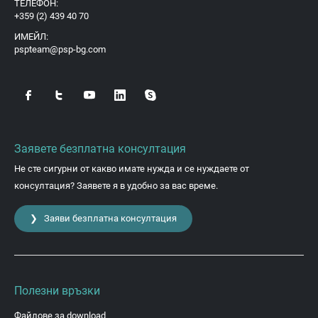
ТЕЛЕФОН:
+359 (2) 439 40 70
ИМЕЙЛ:
pspteam@psp-bg.com
Заявете безплатна консултация
Не сте сигурни от какво имате нужда и се нуждаете от
консултация? Заявете я в удобно за вас време.
❯ Заяви безплатна консултация
Полезни връзки
Файлове за download