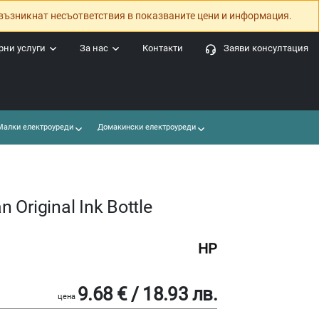
възникнат несъответствия в показваните цени и информация.
ни услуги
За нас
Контакти
Заяви консултация
алки електроуреди
Домакински електроуреди
Original Ink Bottle
HP
9.68 € / 18.93 лв.
цена