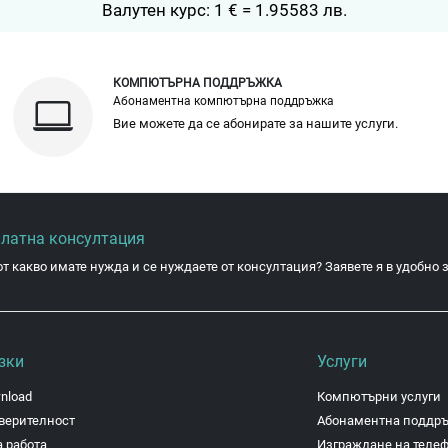
Валутен курс: 1 € = 1.95583 лв.
КОМПЮТЪРНА ПОДДРЪЖКА
Абонаментна компютърна поддръжка
Вие можете да се абонирате за нашите услуги.
платна консултация
от какво имате нужда и се нуждаете от консултация? Заявете я в удобно з
зки
Услуги
nload
Компютърни услуги
верителност
Абонаментна поддр
 работа
Изграждане на теле