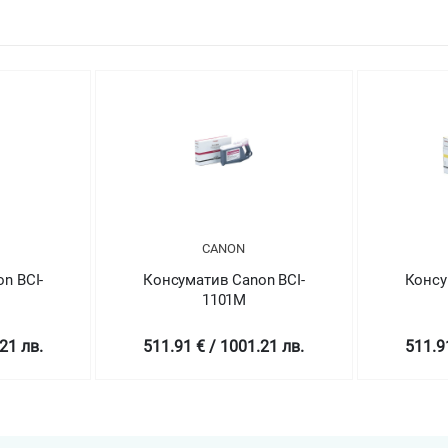
CANON
n BCI-
Консуматив Canon BCI-
Консу
1101M
21 лв.
511.91 € / 1001.21 лв.
511.9