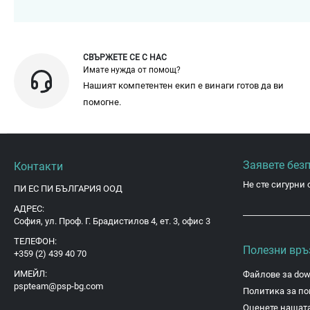
СВЪРЖЕТЕ СЕ С НАС
Имате нужда от помощ?
Нашият компетентен екип е винаги готов да ви
помогне.
Заявете без
Контакти
Не сте сигурни 
ПИ ЕС ПИ БЪЛГАРИЯ ООД
АДРЕС:
София, ул. Проф. Г. Брадистилов 4, ет. 3, офис 3
ТЕЛЕФОН:
Полезни връ
+359 (2) 439 40 70
ИМЕЙЛ:
Файлове за dow
pspteam@psp-bg.com
Политика за по
Оценете нашата