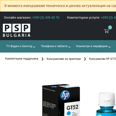
В момента извършваме техническа и ценова актуализация на са
Онлайн магазин:
+359 (2) 439 40 76
Компютърни услуги:
+359 (2) 4
0
TV Видео и Gaming
Телефони и таблети
Компютри и периферия
Компютърна поддръжка
Консумативи за принтери
Консуматив HP GT52 