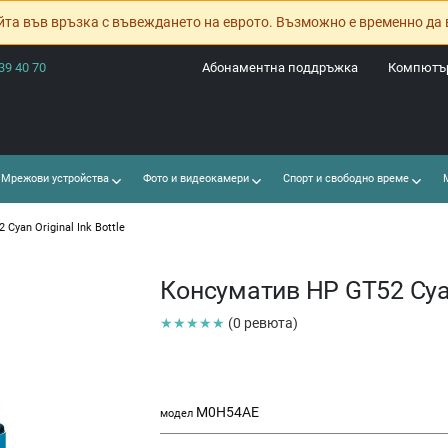
йта във връзка с въвеждането на еврото. Възможно е временно да 
39 40 70
Абонаментна поддръжка
Компютър
Мрежови устройства
Фото и видеокамери
Спорт и свободно време
М
Cyan Original Ink Bottle
Консуматив HP GT52 Cyan 
★★★★★
(0 ревюта)
M0H54AE
модел