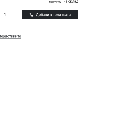
на склад
наличност
Добави в количката
теристиките