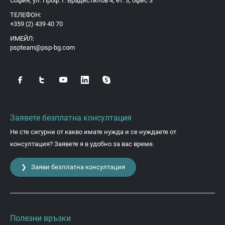
София, ул. Проф. Г. Брадистилов 4, ет. 3, офис 3
ТЕЛЕФОН:
+359 (2) 439 40 70
ИМЕЙЛ:
pspteam@psp-bg.com
Заявете безплатна консултация
Не сте сигурни от какво имате нужда и се нуждаете от
консултация? Заявете я в удобно за вас време.
❯ Заяви безплатна консултация
Полезни връзки