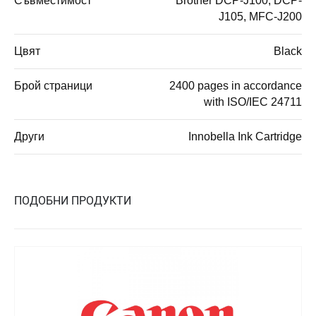
Съвместимост
Brother DCP-J100, DCP-
J105, MFC-J200
Цвят
Black
Брой страници
2400 pages in accordance
with ISO/IEC 24711
Други
Innobella Ink Cartridge
ПОДОБНИ ПРОДУКТИ