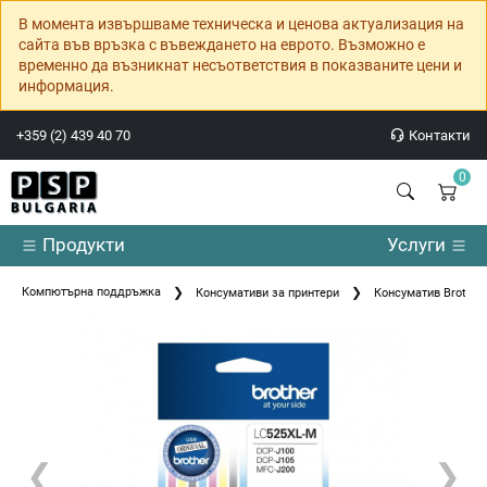
В момента извършваме техническа и ценова актуализация на
сайта във връзка с въвеждането на еврото. Възможно е
временно да възникнат несъответствия в показваните цени и
информация.
+359 (2) 439 40 70
Контакти
0
Продукти
Услуги
Компютърна поддръжка
Консумативи за принтери
Консуматив Brother 
❮
❯