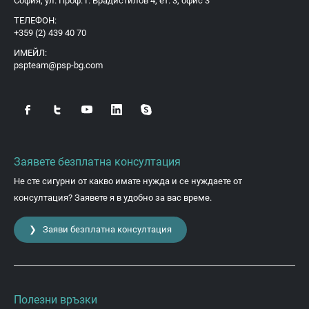
София, ул. Проф. Г. Брадистилов 4, ет. 3, офис 3
ТЕЛЕФОН:
+359 (2) 439 40 70
ИМЕЙЛ:
pspteam@psp-bg.com
Заявете безплатна консултация
Не сте сигурни от какво имате нужда и се нуждаете от
консултация? Заявете я в удобно за вас време.
❯ Заяви безплатна консултация
Полезни връзки