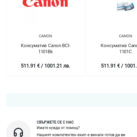
CANON
BCI-
Консуматив Canon BCI-
Консума
1101C
 лв.
511.91 € / 1001.21 лв.
511.91 
СВЪРЖЕТЕ СЕ С НАС
Имате нужда от помощ?
Нашият компетентен екип е винаги готов да ви