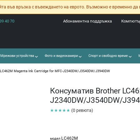
йта във връзка с въвеждането на еврото. Възможно е временно да 
39 40 70
Абонаментна поддръжка
Компютър
Мрежови устройства
Фото и видеокамери
Спорт и свободно време
М
 LC462M Magenta Ink Cartridge for MFC-J2340DW/J3540DW/J3940DW
Консуматив Brother LC462
J2340DW/J3540DW/J39
★★★★★
(0 ревюта)
LC462M
модел