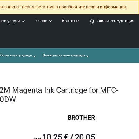
възникнат несъответствия в показваните цени и информация.
ни услуги
За нас
Контакти
Заяви консултация
алки електроуреди
Домакински електроуреди
M Magenta Ink Cartridge for MFC-
40DW
BROTHER
10.25 € / 20.05
цена