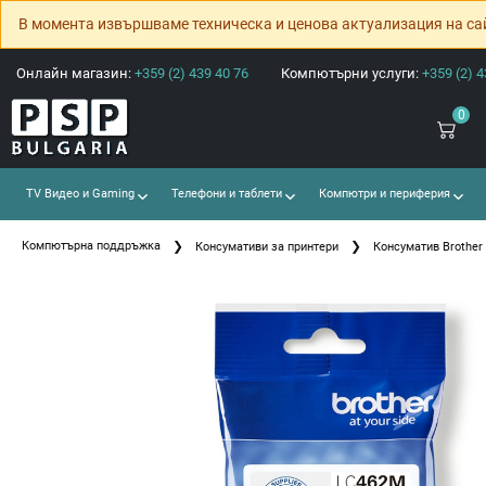
В момента извършваме техническа и ценова актуализация на са
Онлайн магазин:
+359 (2) 439 40 76
Компютърни услуги:
+359 (2) 4
0
TV Видео и Gaming
Телефони и таблети
Компютри и периферия
Компютърна поддръжка
Консумативи за принтери
Консуматив Brother