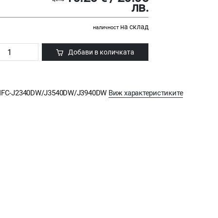
лв.
на склад
наличност
Добави в количката
or MFC-J2340DW/J3540DW/J3940DW
Виж характеристиките