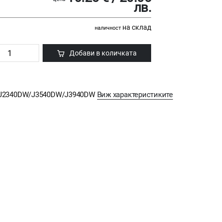
лв.
на склад
наличност
Добави в количката
MFC-J2340DW/J3540DW/J3940DW
Виж характеристиките