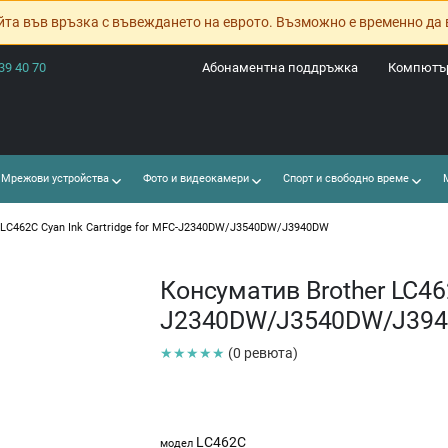
йта във връзка с въвеждането на еврото. Възможно е временно да 
39 40 70
Абонаментна поддръжка
Компютър
Мрежови устройства
Фото и видеокамери
Спорт и свободно време
М
 LC462C Cyan Ink Cartridge for MFC-J2340DW/J3540DW/J3940DW
Консуматив Brother LC462
J2340DW/J3540DW/J39
★★★★★
(0 ревюта)
LC462C
модел