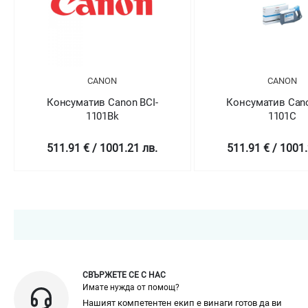
CANON
CANON
Консуматив Canon BCI-
Консуматив Cano
1101Bk
1101C
511.91 € / 1001.21 лв.
511.91 € / 1001.
СВЪРЖЕТЕ СЕ С НАС
Имате нужда от помощ?
Нашият компетентен екип е винаги готов да ви