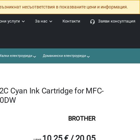
възникнат несъответствия в показваните цени и информация.
ни услуги
За нас
Контакти
Заяви консултация
алки електроуреди
Домакински електроуреди
C Cyan Ink Cartridge for MFC-
40DW
BROTHER
10.25 € / 20.05
цена