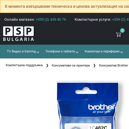
В момента извършваме техническа и ценова актуализация на са
Онлайн магазин:
+359 (2) 439 40 76
Компютърни услуги:
+359 (2) 4
0
TV Видео и Gaming
Телефони и таблети
Компютри и периферия
Компютърна поддръжка
Консумативи за принтери
Консуматив Brother