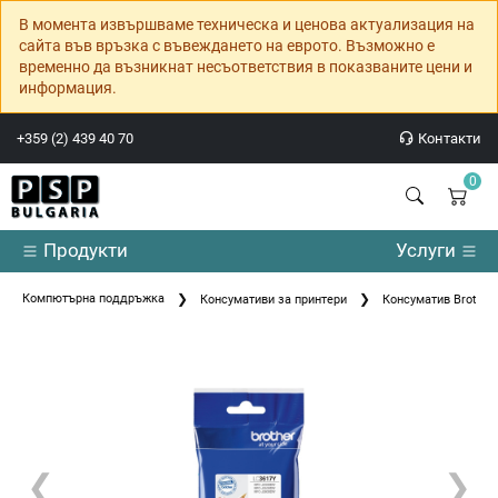
В момента извършваме техническа и ценова актуализация на
сайта във връзка с въвеждането на еврото. Възможно е
временно да възникнат несъответствия в показваните цени и
информация.
+359 (2) 439 40 70
Контакти
0
Продукти
Услуги
Компютърна поддръжка
Консумативи за принтери
Консуматив Brother
❮
❯