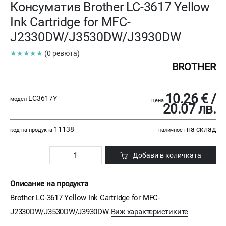
Консуматив Brother LC-3617 Yellow
Ink Cartridge for MFC-
J2330DW/J3530DW/J3930DW
★★★★★
(0 ревюта)
BROTHER
10.26 € /
LC3617Y
модел
цена
20.07 лв.
11138
на склад
код на продукта
наличност
Добави в количката
Описание на продукта
Brother LC-3617 Yellow Ink Cartridge for MFC-
J2330DW/J3530DW/J3930DW
Виж характеристиките