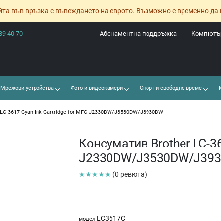
йта във връзка с въвеждането на еврото. Възможно е временно да 
39 40 70
Абонаментна поддръжка
Компютър
Мрежови устройства
Фото и видеокамери
Спорт и свободно време
М
 LC-3617 Cyan Ink Cartridge for MFC-J2330DW/J3530DW/J3930DW
Консуматив Brother LC-36
J2330DW/J3530DW/J39
★★★★★
(0 ревюта)
LC3617C
модел