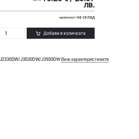
лв.
на склад
наличност
Добави в количката
MFC-J2330DW/J3530DW/J3930DW
Виж характеристиките