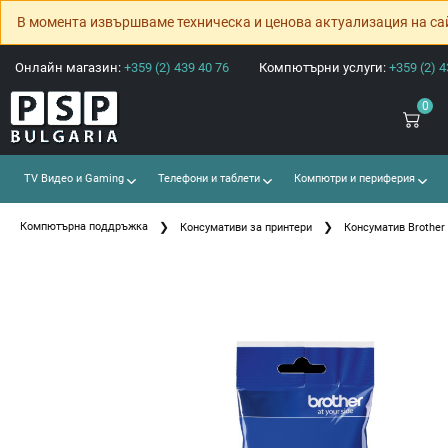
В момента извършваме техническа и ценова актуализация на са
Онлайн магазин:
+359 (2) 439 40 76
Компютърни услуги:
+359 (2) 4
0
TV Видео и Gaming
Телефони и таблети
Компютри и периферия
Компютърна поддръжка
Консумативи за принтери
Консуматив Brother