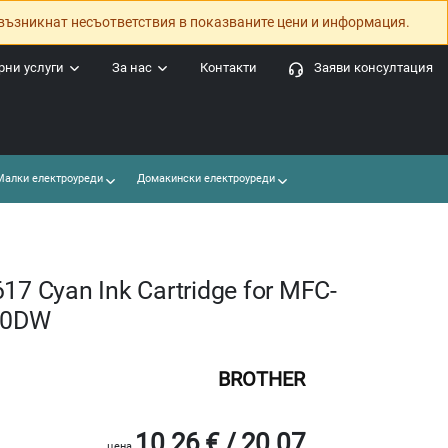
възникнат несъответствия в показваните цени и информация.
ни услуги
За нас
Контакти
Заяви консултация
алки електроуреди
Домакински електроуреди
17 Cyan Ink Cartridge for MFC-
30DW
BROTHER
10.26 € / 20.07
цена