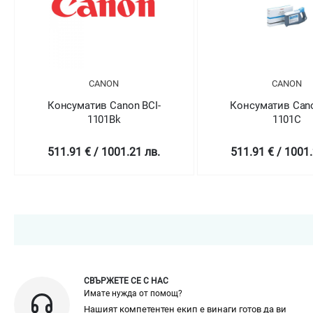
CANON
BCI-
Консуматив Canon BCI-
Консума
1101C
 лв.
511.91 € / 1001.21 лв.
511.91 
СВЪРЖЕТЕ СЕ С НАС
Имате нужда от помощ?
Нашият компетентен екип е винаги готов да ви