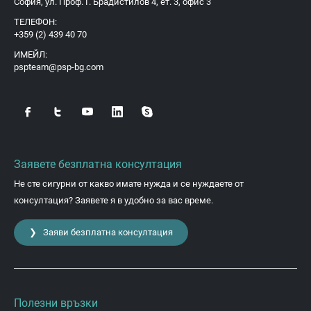
София, ул. Проф. Г. Брадистилов 4, ет. 3, офис 3
ТЕЛЕФОН:
+359 (2) 439 40 70
ИМЕЙЛ:
pspteam@psp-bg.com
Заявете безплатна консултация
Не сте сигурни от какво имате нужда и се нуждаете от
консултация? Заявете я в удобно за вас време.
❯ Заяви безплатна консултация
Полезни връзки