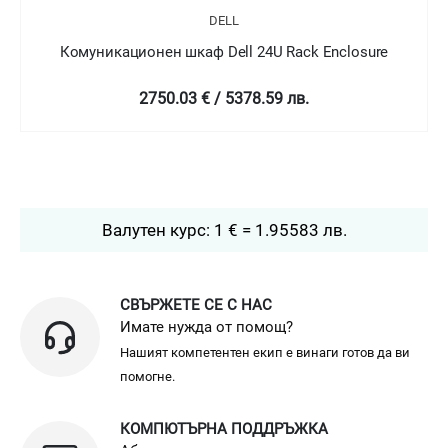
L
DELL
l 24U Rack Enclosure
Комуникационен шкаф Dell 42
378.59 лв.
3164.72 € / 6189.6
Валутен курс: 1 € = 1.95583 лв.
СВЪРЖЕТЕ СЕ С НАС
Имате нужда от помощ?
Нашият компетентен екип е винаги готов да ви
помогне.
КОМПЮТЪРНА ПОДДРЪЖКА