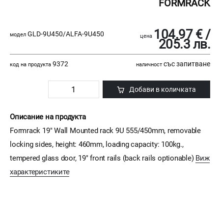
FORMRACK
104.97 € /
GLD-9U450/ALFA-9U450
модел
цена
205.3 лв.
9372
със запитване
код на продукта
наличност
Добави в количката
Описание на продукта
Formrack 19" Wall Mounted rack 9U 555/450mm, removable
locking sides, height: 460mm, loading capacity: 100kg.,
tempered glass door, 19" front rails (back rails optionable)
Виж
характеристиките