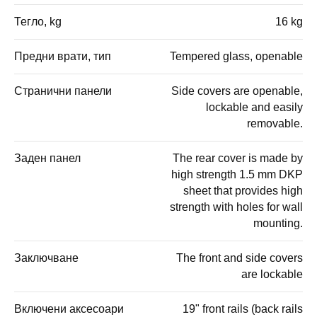
Тегло, kg
16 kg
Предни врати, тип
Tempered glass, openable
Странични панели
Side covers are openable,
lockable and easily
removable.
Заден панел
The rear cover is made by
high strength 1.5 mm DKP
sheet that provides high
strength with holes for wall
mounting.
Заключване
The front and side covers
are lockable
Включени аксесоари
19" front rails (back rails