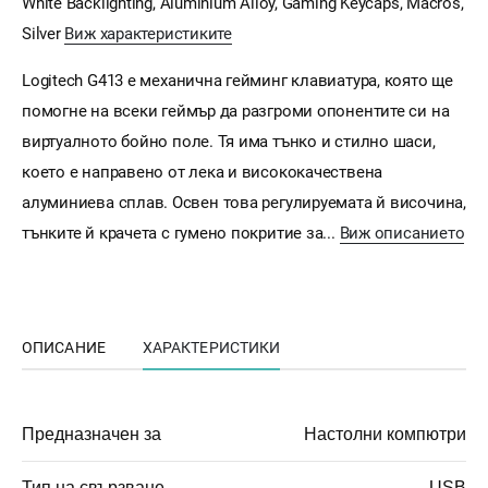
White Backlighting, Aluminium Alloy, Gaming Keycaps, Macros,
Silver
Виж характеристиките
Logitech G413 е механична гейминг клавиатура, която ще
помогне на всеки геймър да разгроми опонентите си на
виртуалното бойно поле. Тя има тънко и стилно шаси,
което е направено от лека и висококачествена
алуминиева сплав. Освен това регулируемата й височина,
тънките й крачета с гумено покритие за...
Виж описанието
ОПИСАНИЕ
ХАРАКТЕРИСТИКИ
Предназначен за
Настолни компютри
Тип на свързване
USB