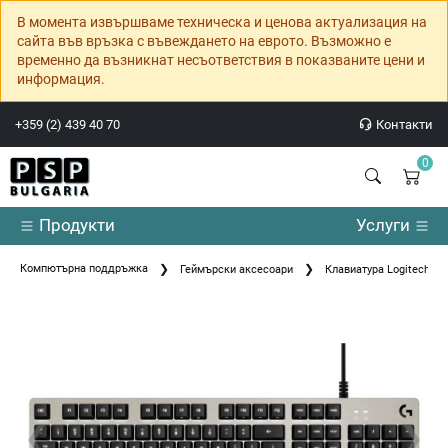
В момента извършваме техническа и ценова актуализация на
сайта във връзка с въвеждането на еврото. Възможно е
временно да възникнат несъответствия в показваните цени и
информация.
+359 (2) 439 40 70
Контакти
0
Продукти
Услуги
Компютърна поддръжка
Геймърски аксесоари
Клавиатура Logitech G
❮
❯