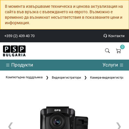
В момента извършваме техническа и ценова актуализация на
сайта във връзка с въвеждането на еврото. Възможно е
временно да възникнат несъответствия в показваните цени и
информация.
+359 (2) 439 40 70
Контакти
0
Продукти
Услуги
Компютърна поддръжка
Видеорегистратори
Камера-видеорегистратор
❮
❯