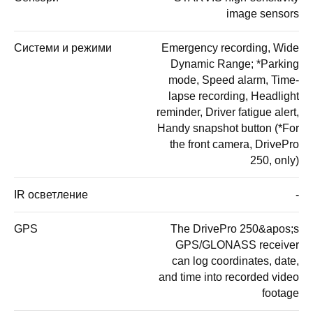
image sensors
Системи и режими
Emergency recording, Wide
Dynamic Range; *Parking
mode, Speed alarm, Time-
lapse recording, Headlight
reminder, Driver fatigue alert,
Handy snapshot button (*For
the front camera, DrivePro
250, only)
IR осветление
-
GPS
The DrivePro 250&apos;s
GPS/GLONASS receiver
can log coordinates, date,
and time into recorded video
footage