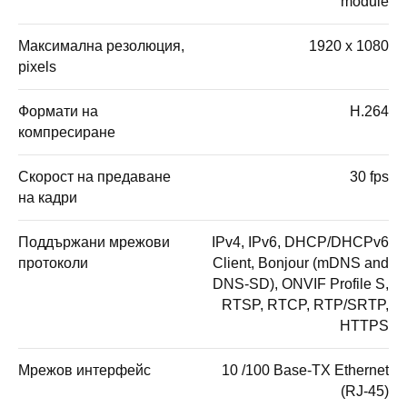
module
Максимална резолюция,
1920 x 1080
pixels
Формати на
H.264
компресиране
Скорост на предаване
30 fps
на кадри
Поддържани мрежови
IPv4, IPv6, DHCP/DHCPv6
протоколи
Client, Bonjour (mDNS and
DNS-SD), ONVIF Profile S,
RTSP, RTCP, RTP/SRTP,
HTTPS
Мрежов интерфейс
10 /100 Base-TX Ethernet
(RJ-45)