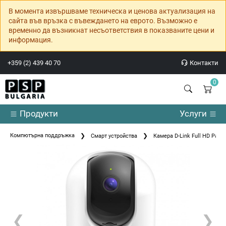
В момента извършваме техническа и ценова актуализация на
сайта във връзка с въвеждането на еврото. Възможно е
временно да възникнат несъответствия в показваните цени и
информация.
+359 (2) 439 40 70
Контакти
0
Продукти
Услуги
Компютърна поддръжка
Смарт устройства
Камера D-Link Full HD Pan &
❮
❯