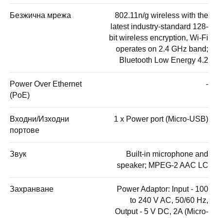
Безжична мрежа
802.11n/g wireless with the
latest industry-standard 128-
bit wireless encryption, Wi-Fi
operates on 2.4 GHz band;
Bluetooth Low Energy 4.2
Power Over Ethernet
-
(PoE)
Входни/Изходни
1 x Power port (Micro-USB)
портове
Звук
Built-in microphone and
speaker; MPEG-2 AAC LC
Захранване
Power Adaptor: Input - 100
to 240 V AC, 50/60 Hz,
Output - 5 V DC, 2A (Micro-