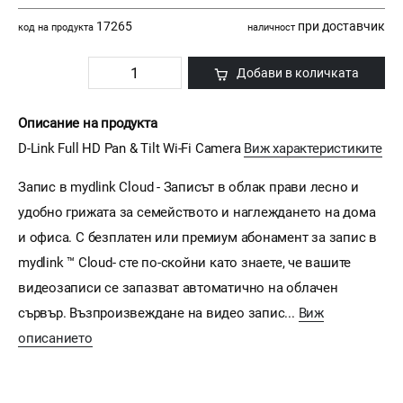
17265
при доставчик
код на продукта
наличност
Добави в количката
Описание на продукта
D-Link Full HD Pan & Tilt Wi-Fi Camera
Виж характеристиките
Запис в mydlink Cloud - Записът в облак прави лесно и
удобно грижата за семейството и наглеждането на дома
и офиса. С безплатен или премиум абонамент за запис в
mydlink ™ Cloud- сте по-скойни като знаете, че вашите
видеозаписи се запазват автоматично на облачен
сървър. Възпроизвеждане на видео запис...
Виж
описанието