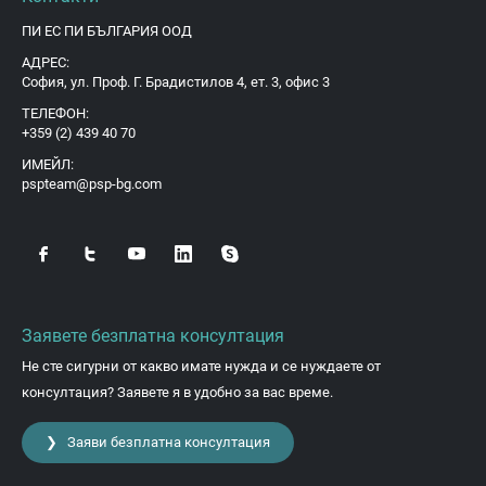
ПИ ЕС ПИ БЪЛГАРИЯ ООД
АДРЕС:
София, ул. Проф. Г. Брадистилов 4, ет. 3, офис 3
ТЕЛЕФОН:
+359 (2) 439 40 70
ИМЕЙЛ:
pspteam@psp-bg.com
Заявете безплатна консултация
Не сте сигурни от какво имате нужда и се нуждаете от
консултация? Заявете я в удобно за вас време.
❯ Заяви безплатна консултация