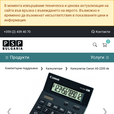
В момента извършваме техническа и ценова актуализация на
сайта във връзка с въвеждането на еврото. Възможно е
временно да възникнат несъответствия в показваните цени и
информация.
+359 (2) 439 40 70
Контакти
0
Продукти
Услуги
Компютърна поддръжка
Калкулатори
Калкулатор Canon AS-2200 deskto
❮
❯