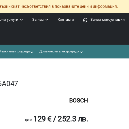
възникнат несъответствия в показваните цени и информация.
ни услуги
За нас
Контакти
Заяви консултация
алки електроуреди
Домакински електроуреди
6A047
BOSCH
129 € / 252.3 лв.
цена