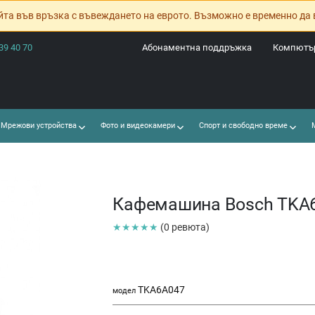
йта във връзка с въвеждането на еврото. Възможно е временно да 
39 40 70
Абонаментна поддръжка
Компютър
Мрежови устройства
Фото и видеокамери
Спорт и свободно време
М
Кафемашина Bosch TKA
★★★★★
(0 ревюта)
TKA6A047
модел