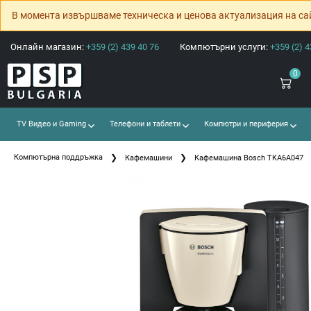
В момента извършваме техническа и ценова актуализация на са
Онлайн магазин:
+359 (2) 439 40 76
Компютърни услуги:
+359 (2) 4
0
TV Видео и Gaming
Телефони и таблети
Компютри и периферия
Компютърна поддръжка
Кафемашини
Кафемашина Bosch TKA6A047