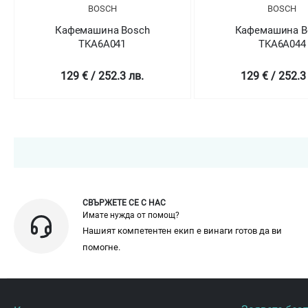
BOSCH
BOSCH
Кафемашина Bosch
Кафемашина B
TKA6A041
TKA6A044
129 € / 252.3 лв.
129 € / 252.3
СВЪРЖЕТЕ СЕ С НАС
Имате нужда от помощ?
Нашият компетентен екип е винаги готов да ви
помогне.