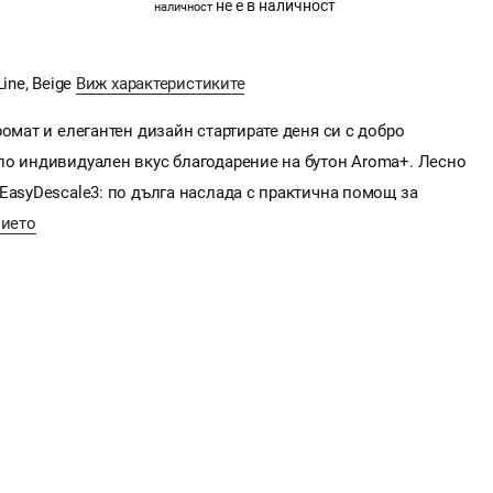
не е в наличност
наличност
ine, Beige
Виж характеристиките
омат и елегантен дизайн стартирате деня си с добро
по индивидуален вкус благодарение на бутон Aroma+. Лесно
EasyDescale3: по дълга наслада с практична помощ за
ието