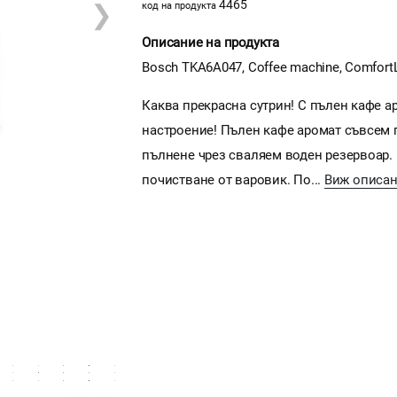
4465
❯
код на продукта
Описание на продукта
Bosch TKA6A047, Coffee machine, ComfortL
Каква прекрасна сутрин! С пълен кафе ар
настроение! Пълен кафе аромат съвсем 
пълнене чрез сваляем воден резервоар. 
почистване от варовик. По...
Виж описан