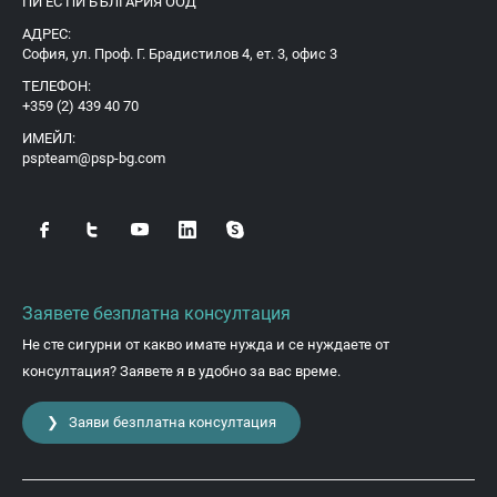
ПИ ЕС ПИ БЪЛГАРИЯ ООД
АДРЕС:
София, ул. Проф. Г. Брадистилов 4, ет. 3, офис 3
ТЕЛЕФОН:
+359 (2) 439 40 70
ИМЕЙЛ:
pspteam@psp-bg.com
Заявете безплатна консултация
Не сте сигурни от какво имате нужда и се нуждаете от
консултация? Заявете я в удобно за вас време.
❯ Заяви безплатна консултация