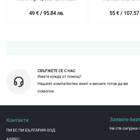
with Ethernet
video Gold 
49 € / 95.84 лв.
55 € / 107.57
СВЪРЖЕТЕ СЕ С НАС
Имате нужда от помощ?
Нашият компетентен екип е винаги готов да ви
помогне.
Заявете без
Контакти
Не сте сигурни 
ПИ ЕС ПИ БЪЛГАРИЯ ООД
АДРЕС: