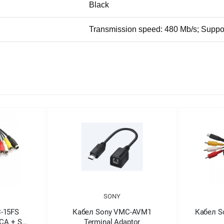
Black
Transmission speed: 480 Mb/s; Supp
SONY
-15FS
Кабел Sony VMC-AVM1
Кабел 
RCA + S
Terminal Adaptor