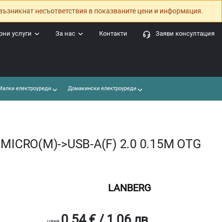
възникнат несъответствия в показваните цени и информация.
ни услуги
За нас
Контакти
Заяви консултация
алки електроуреди
Домакински електроуреди
 MICRO(M)->USB-A(F) 2.0 0.15M OTG
LANBERG
0.54 € / 1.06 лв.
цена