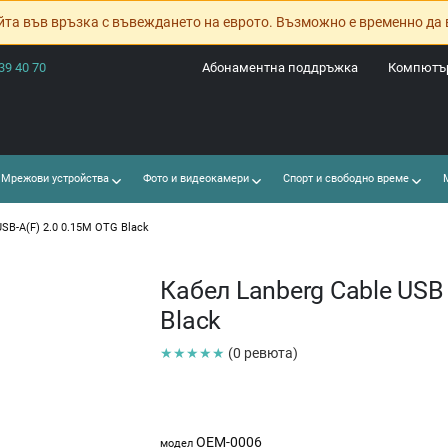
йта във връзка с въвеждането на еврото. Възможно е временно да 
39 40 70
Абонаментна поддръжка
Компютър
Мрежови устройства
Фото и видеокамери
Спорт и свободно време
М
SB-A(F) 2.0 0.15M OTG Black
Кабел Lanberg Cable USB
Black
★★★★★
(0 ревюта)
OEM-0006
модел