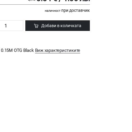
при доставчик
наличност
Добави в количката
0 0.15M OTG Black
Виж характеристиките