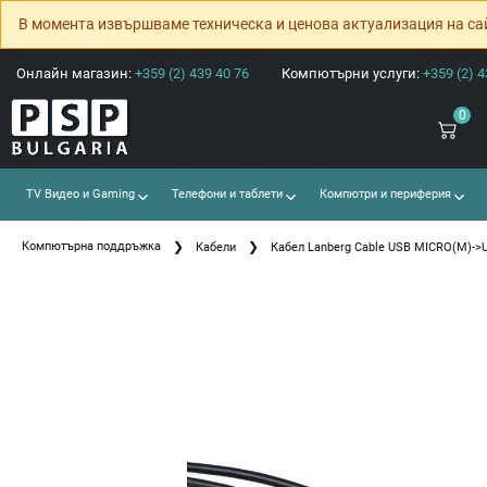
В момента извършваме техническа и ценова актуализация на са
Онлайн магазин:
+359 (2) 439 40 76
Компютърни услуги:
+359 (2) 4
0
TV Видео и Gaming
Телефони и таблети
Компютри и периферия
Компютърна поддръжка
Кабели
Кабел Lanberg Cable USB MICRO(M)->U