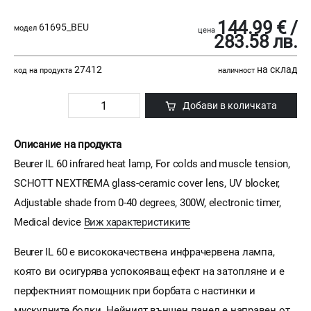
144.99 € /
61695_BEU
модел
цена
283.58 лв.
27412
на склад
код на продукта
наличност
Добави в количката
Описание на продукта
Beurer IL 60 infrared heat lamp, For colds and muscle tension,
SCHOTT NEXTREMA glass-ceramic cover lens, UV blocker,
Adjustable shade from 0-40 degrees, 300W, electronic timer,
Medical device
Виж характеристиките
Beurer IL 60 е висококачествена инфрачервена лампа,
която ви осигурява успокояващ ефект на затопляне и е
перфектният помощник при борбата с настинки и
мускулните болки. Нейният външен панел е направен от