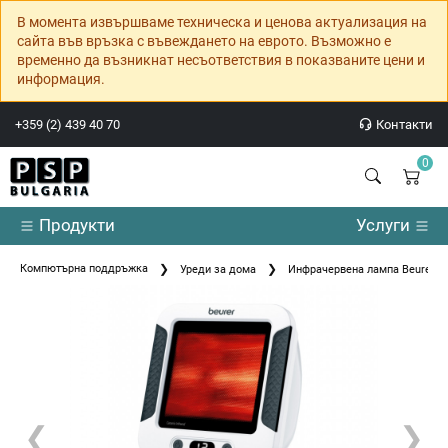
В момента извършваме техническа и ценова актуализация на
сайта във връзка с въвеждането на еврото. Възможно е
временно да възникнат несъответствия в показваните цени и
информация.
+359 (2) 439 40 70
Контакти
0
Продукти
Услуги
Компютърна поддръжка
Уреди за дома
Инфрачервена лампа Beurer IL 
❮
❯