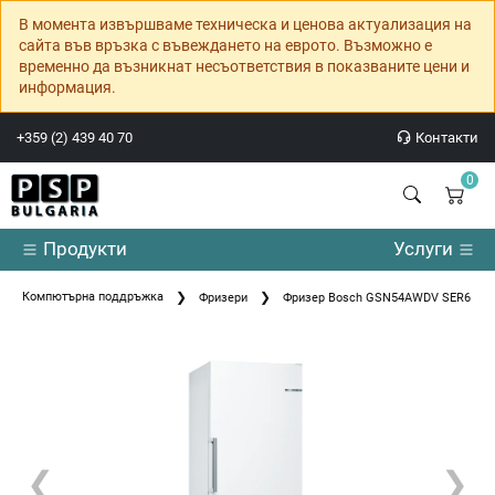
В момента извършваме техническа и ценова актуализация на
сайта във връзка с въвеждането на еврото. Възможно е
временно да възникнат несъответствия в показваните цени и
информация.
+359 (2) 439 40 70
Контакти
0
Продукти
Услуги
Компютърна поддръжка
Фризери
Фризер Bosch GSN54AWDV SER6 FS up
❮
❯