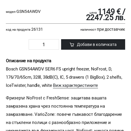
1149 € /
GSN54AWDV
модел
цена
2247.25 лв.
26131
при доставчик
код на продукта
наличност
Добави в количката
Описание на продукта
Bosch GSN54AWDV SER6 FS upright freezer, NoFrost, D,
176/70/65cm, 328l, 38dB(C), IC, 5 drawers (1 BigBox), 2 shelfs,
IceTwister, handle, white
Виж характеристиките
Фризерът NoFrost с FreshSense: защитава вашата
замразена храна чрез постоянна температура на
замразяване. VarioZone: повече гъвкавост благодарение
на стъклени полици с разнообразно приложение и
чекмеджета във фризерната част. NoFrost: никога повече