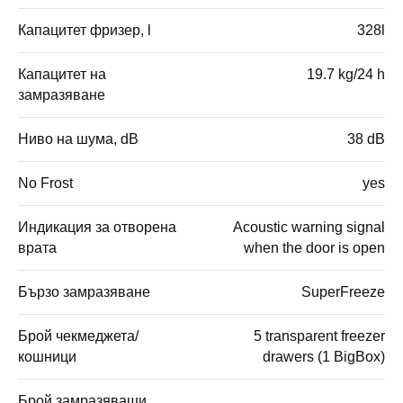
Капацитет фризер, l
328l
Капацитет на
19.7 kg/24 h
замразяване
Ниво на шума, dB
38 dB
No Frost
yes
Индикация за отворена
Acoustic warning signal
врата
when the door is open
Бързо замразяване
SuperFreeze
Брой чекмеджета/
5 transparent freezer
кошници
drawers (1 BigBox)
Брой замразяващи