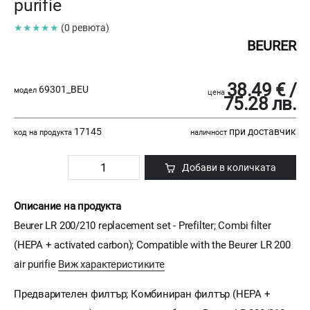
purifie
★★★★★
(0 ревюта)
BEURER
38.49 € /
69301_BEU
модел
цена
75.28 лв.
17145
при доставчик
код на продукта
наличност
Добави в количката
Описание на продукта
Beurer LR 200/210 replacement set - Prefilter; Combi filter
(HEPA + activated carbon); Compatible with the Beurer LR 200
air purifie
Виж характеристиките
Предварителен филтър; Комбиниран филтър (HЕРА +