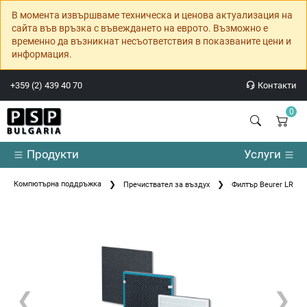
В момента извършваме техническа и ценова актуализация на
сайта във връзка с въвеждането на еврото. Възможно е
временно да възникнат несъответствия в показваните цени и
информация.
+359 (2) 439 40 70
Контакти
0
Продукти
Услуги
Компютърна поддръжка
Пречиствател за въздух
Филтър Beurer LR 200/2
❮
❯