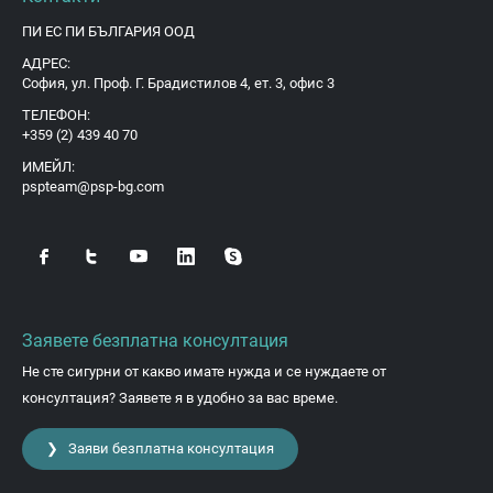
ПИ ЕС ПИ БЪЛГАРИЯ ООД
АДРЕС:
София, ул. Проф. Г. Брадистилов 4, ет. 3, офис 3
ТЕЛЕФОН:
+359 (2) 439 40 70
ИМЕЙЛ:
pspteam@psp-bg.com
Заявете безплатна консултация
Не сте сигурни от какво имате нужда и се нуждаете от
консултация? Заявете я в удобно за вас време.
❯ Заяви безплатна консултация