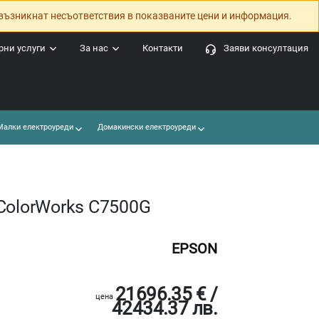
възникнат несъответствия в показваните цени и информация.
ни услуги
За нас
Контакти
Заяви консултация
алки електроуреди
Домакински електроуреди
ColorWorks C7500G
EPSON
21696.35 € /
цена
42434.37 лв.