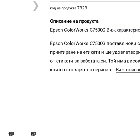
❯
7323
код на продукта
Описание на продукта
Epson ColorWorks C7500G
Виж характери
Epson ColorWorks C7500G поставя нови 
принтиране на етикети и ще удовлетвори
от етикети за работата си. Той има вис
които отговарят на сериозн...
Виж описа