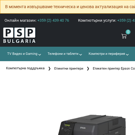
В момента извършваме техническа и ценова актуализация на са
Онлайн магазин:
+359 (2) 439 40 76
Компютърни услуги:
+359 (2) 4
0
TV Видео и Gaming
Телефони и таблети
Компютри и периферия
Компютърна поддръжка
Етикетни принтери
Етикетен принтер Epson C