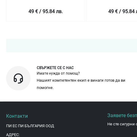
49 € / 95.84 лв.
49 € / 95.84 
СВЪРЖЕТЕ СЕ С НАС
Имате нужда от помощ?
Нашият компетентен екип е винаги готов да ви
помогне.
Заявете без
Контакти
Не сте сигурни 
ПИ ЕС ПИ БЪЛГАРИЯ ООД
АДРЕС: