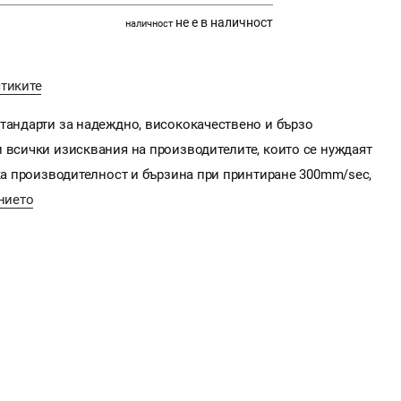
не е в наличност
наличност
стиките
стандарти за надеждно, висококачествено и бързо
 всички изисквания на производителите, които се нуждаят
ока производителност и бързина при принтиране 300mm/sec,
нието