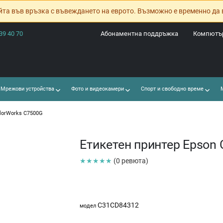
йта във връзка с въвеждането на еврото. Възможно е временно да 
39 40 70
Абонаментна поддръжка
Компютър
Мрежови устройства
Фото и видеокамери
Спорт и свободно време
М
olorWorks C7500G
Етикетен принтер Epson 
★★★★★
(0 ревюта)
C31CD84312
модел