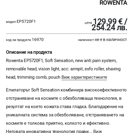
ROWENTA
129.99 € /
EP5720F1
модел
цена
254.24 лв.
16970
не е в наличност
код на продукта
наличност
Описание на продукта
Rowenta EP5720F1, Soft Sensation, new anti pain system,
removable head, vision light, acc: armpit, exfo roller, shaving
head, trimming comb, pouch
Виж характеристиките
Епилаторът Soft Sensation комбинира високоефективното
отстраняване на космите с обезболяваща технология, в
резултат на което кожата става гладка. Благодарение на
уникалната система за обезболяване, отстраняването на
космите е толкова приятно, колкото и ефективно.
Неговата иновативна технология прави...
Виж