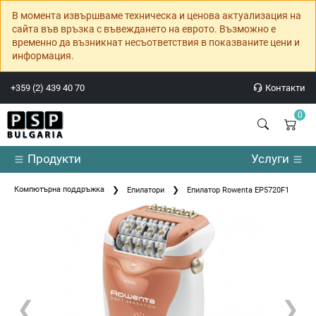
В момента извършваме техническа и ценова актуализация на
сайта във връзка с въвеждането на еврото. Възможно е
временно да възникнат несъответствия в показваните цени и
информация.
+359 (2) 439 40 70
Контакти
0
Продукти
Услуги
Компютърна поддръжка
Епилатори
Епилатор Rowenta EP5720F1
❮
❯