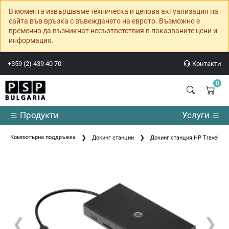
В момента извършваме техническа и ценова актуализация на
сайта във връзка с въвеждането на еврото. Възможно е
временно да възникнат несъответствия в показваните цени и
информация.
+359 (2) 439 40 70
Контакти
0
Продукти
Услуги
Компютърна поддръжка
Докинг станции
Докинг станция HP Travel US
❮
❯