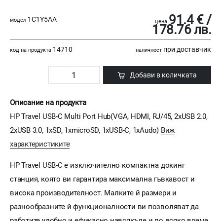
91.4 € /
1C1Y5AA
модел
цена
178.76 лв.
14710
при доставчик
код на продукта
наличност
Добави в количката
Описание на продукта
HP Travel USB-C Multi Port Hub(VGA, HDMI, RJ/45, 2xUSB 2.0,
2xUSB 3.0, 1xSD, 1xmicroSD, 1xUSB-C, 1xAudo)
Виж
характеристиките
HP Travel USB-C е изключително компактна докинг
станция, която ви гарантира максимална гъвкавост и
висока производителност. Малките й размери и
разнообразните й функционалности ви позволяват да
работите удобно и ефикасно навсякъде и по всяко време.