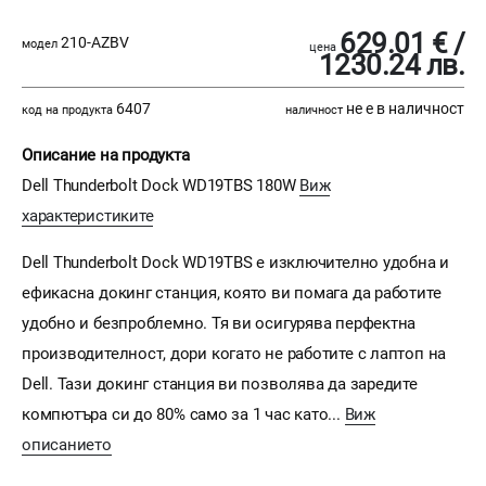
629.01 € /
210-AZBV
модел
цена
1230.24 лв.
6407
не е в наличност
код на продукта
наличност
Описание на продукта
Dell Thunderbolt Dock WD19TBS 180W
Виж
характеристиките
Dell Thunderbolt Dock WD19TBS е изключително удобна и
ефикасна докинг станция, която ви помага да работите
удобно и безпроблемно. Тя ви осигурява перфектна
производителност, дори когато не работите с лаптоп на
Dell. Тази докинг станция ви позволява да заредите
компютъра си до 80% само за 1 час като...
Виж
описанието