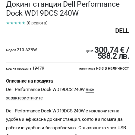
Докинг станция Dell Performance
Dock WD19DCS 240W
★★★★★
(0 ревюта)
DELL
300.74 € /
210-AZBW
модел
цена
588.2 лв.
19479
не е в наличност
код на продукта
наличност
Описание на продукта
Dell Performance Dock WD19DCS 240W
Виж
характеристиките
Dell Performance Dock WD19DCS 240W е изключителна
удобна и ефикасна докинг станция, която ви помага да
работите удобно и безпроблемно. Свързването чрез USB-