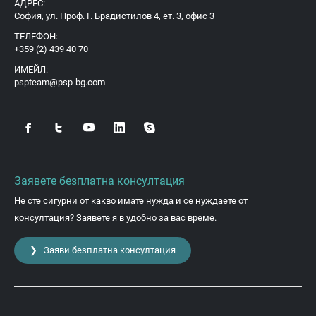
АДРЕС:
София, ул. Проф. Г. Брадистилов 4, ет. 3, офис 3
ТЕЛЕФОН:
+359 (2) 439 40 70
ИМЕЙЛ:
pspteam@psp-bg.com
Заявете безплатна консултация
Не сте сигурни от какво имате нужда и се нуждаете от
консултация? Заявете я в удобно за вас време.
❯ Заяви безплатна консултация