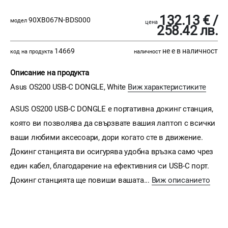
132.13 € /
90XB067N-BDS000
модел
цена
258.42 лв.
14669
не е в наличност
код на продукта
наличност
Описание на продукта
Asus OS200 USB-C DONGLE, White
Виж характеристиките
ASUS OS200 USB-C DONGLE е портативна докинг станция,
която ви позволява да свързвате вашия лаптоп с всички
ваши любими аксесоари, дори когато сте в движение.
Докинг станцията ви осигурява удобна връзка само чрез
един кабел, благодарение на ефективния си USB-C порт.
Докинг станцията ще повиши вашата...
Виж описанието