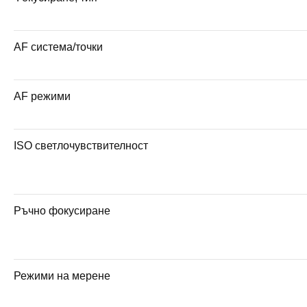
AF система/точки
AF режими
ISO светлочувствителност
Ръчно фокусиране
Режими на мерене