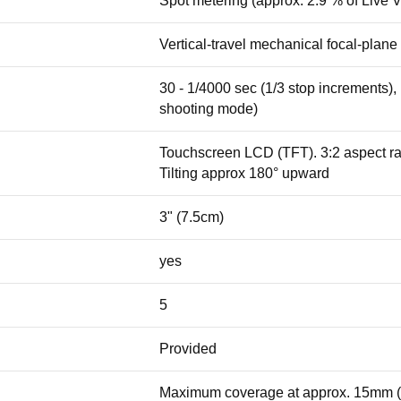
Spot metering (approx. 2.9 % of Live 
Vertical-travel mechanical focal-plane s
30 - 1/4000 sec (1/3 stop increments),
shooting mode)
Touchscreen LCD (TFT). 3:2 aspect rati
Tilting approx 180° upward
3" (7.5cm)
yes
5
Provided
Maximum coverage at approx. 15mm (