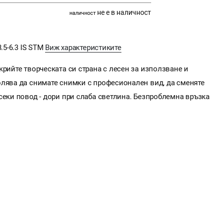
не е в наличност
наличност
.5-6.3 IS STM
Виж характеристиките
крийте творческата си страна с лесен за използване и
олява да снимате снимки с професионален вид, да сменяте
секи повод - дори при слаба светлина. Безпроблемна връзка