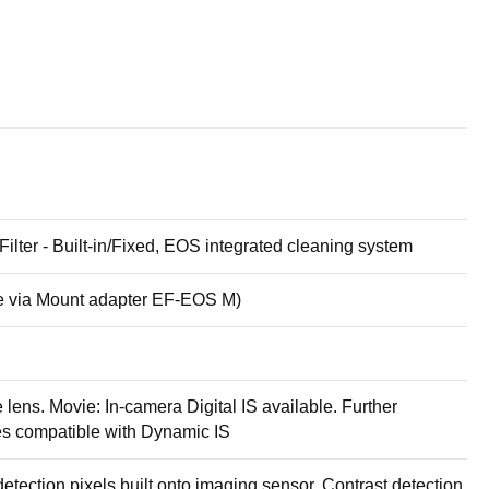
ter - Built-in/Fixed, EOS integrated cleaning system
e via Mount adapter EF-EOS M)
 lens. Movie: In-camera Digital IS available. Further
es compatible with Dynamic IS
ection pixels built onto imaging sensor. Contrast detection