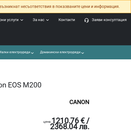
възникнат несъответствия в показваните цени и информация.
ни услуги
За нас
Контакти
Заяви консултация
алки електроуреди
Домакински електроуреди
on EOS M200
CANON
1210.76 € /
цена
2368.04 лв.