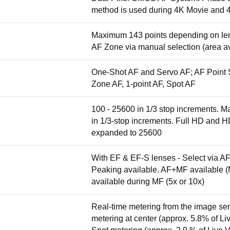
method is used during 4K Movie and 
Maximum 143 points depending on lens
AF Zone via manual selection (area a
One-Shot AF and Servo AF; AF Point S
Zone AF, 1-point AF, Spot AF
100 - 25600 in 1/3 stop increments. M
in 1/3-stop increments. Full HD and H
expanded to 25600
With EF & EF-S lenses - Select via A
Peaking available. AF+MF available (
available during MF (5x or 10x)
Real-time metering from the image sens
metering at center (approx. 5.8% of L