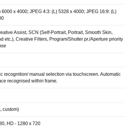
 6000 x 4000; JPEG 4:3: (L) 5328 x 4000; JPEG 16:9: (L)
00
eative Assist, SCN (Self-Portrait, Portrait, Smooth Skin,
etc.), Creative Filters, Program/Shutter pr./Aperture priority
pse
ic recognition/ manual selection via touchscreen. Automatic
ace recognised within frame.
s, custom)
080, HD - 1280 x 720