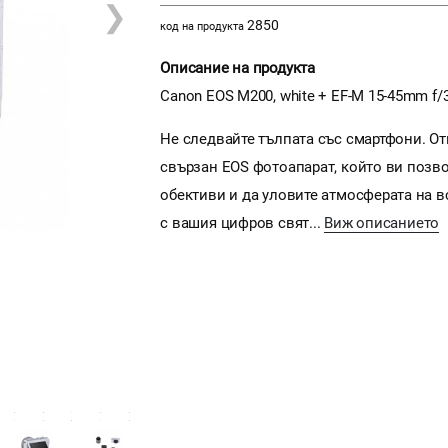
❯
2850
код на продукта
Описание на продукта
Canon EOS M200, white + EF-M 15-45mm f/3
Не следвайте тълпата със смартфони. От
свързан EOS фотоапарат, който ви позв
обективи и да уловите атмосферата на в
с вашия цифров свят...
Виж описанието