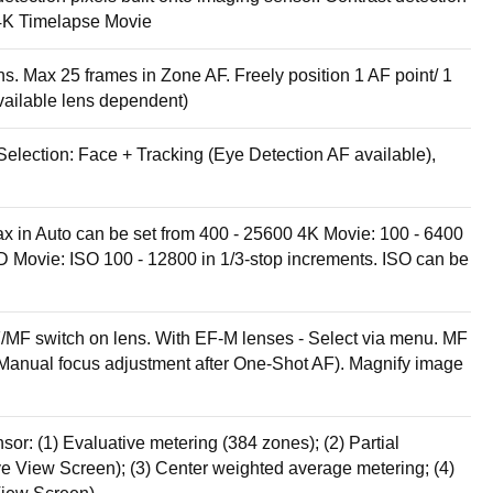
4K Timelapse Movie
. Max 25 frames in Zone AF. Freely position 1 AF point/ 1
vailable lens dependent)
election: Face + Tracking (Eye Detection AF available),
ax in Auto can be set from 400 - 25600 4K Movie: 100 - 6400
D Movie: ISO 100 - 12800 in 1/3-stop increments. ISO can be
F/MF switch on lens. With EF-M lenses - Select via menu. MF
Manual focus adjustment after One-Shot AF). Magnify image
or: (1) Evaluative metering (384 zones); (2) Partial
ive View Screen); (3) Center weighted average metering; (4)