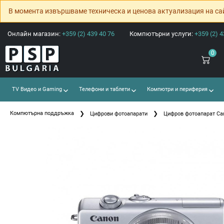
В момента извършваме техническа и ценова актуализация на са
Онлайн магазин:
+359 (2) 439 40 76
Компютърни услуги:
+359 (2) 4
0
TV Видео и Gaming
Телефони и таблети
Компютри и периферия
Компютърна поддръжка
Цифрови фотоапарати
Цифров фотоапарат Ca