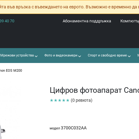
йта във връзка с въвеждането на еврото. Възможно е временно да 
39 40 70
Абонаментна поддръжка
Компютър
Мрежови устройства
Фото и видеокамери
Спорт и свободно време
М
non EOS M200
Цифров фотоапарат Can
★★★★★
(0 ревюта)
3700C032AA
модел