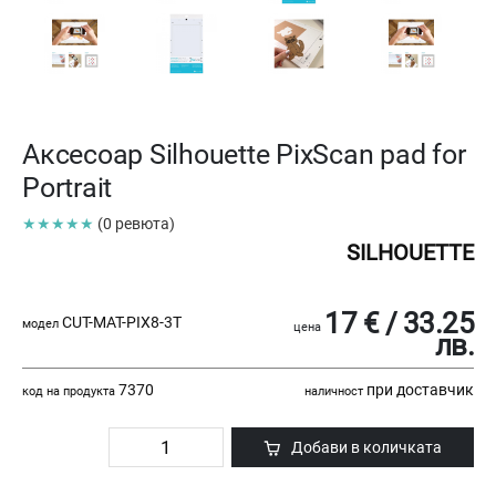
Аксесоар Silhouette PixScan pad for
Portrait
★★★★★
(0 ревюта)
SILHOUETTE
17 € / 33.25
CUT-MAT-PIX8-3T
модел
цена
лв.
7370
при доставчик
код на продукта
наличност
Добави в количката