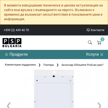
В момента извършваме техническа и ценова актуализация на
сайта във връзка с въвеждането на еврото. Възможно е
временно да възникнат несъответствия в показваните цени и
информация.
+359 (2) 439 40 70
Контакти
0
Продукти
Услуги
Компютърна поддръжка
Плотери
Аксесоар Silhouette PixScan pad for P
❮
❯