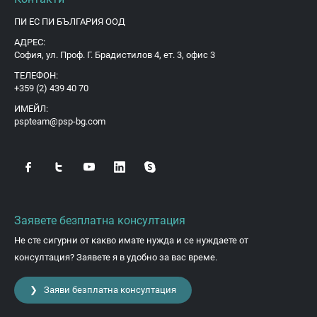
ПИ ЕС ПИ БЪЛГАРИЯ ООД
АДРЕС:
София, ул. Проф. Г. Брадистилов 4, ет. 3, офис 3
ТЕЛЕФОН:
+359 (2) 439 40 70
ИМЕЙЛ:
pspteam@psp-bg.com
Заявете безплатна консултация
Не сте сигурни от какво имате нужда и се нуждаете от
консултация? Заявете я в удобно за вас време.
❯ Заяви безплатна консултация