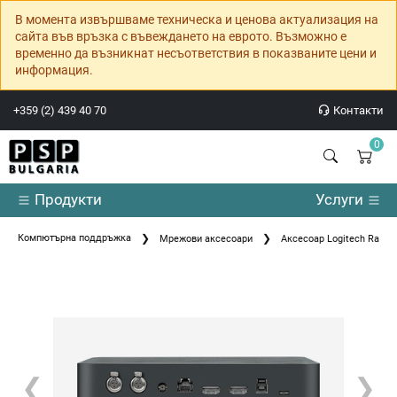
В момента извършваме техническа и ценова актуализация на
сайта във връзка с въвеждането на еврото. Възможно е
временно да възникнат несъответствия в показваните цени и
информация.
+359 (2) 439 40 70
Контакти
0
Продукти
Услуги
Компютърна поддръжка
Мрежови аксесоари
Аксесоар Logitech Rally 
❮
❯