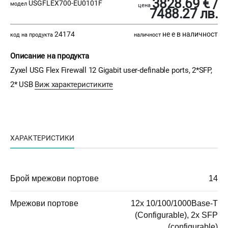
3828.69 € /
USGFLEX700-EU0101F
модел
цена
7488.27 лв.
24174
не е в наличност
код на продукта
наличност
Описание на продукта
Zyxel USG Flex Firewall 12 Gigabit user-definable ports, 2*SFP,
2* USB
Виж характеристиките
ХАРАКТЕРИСТИКИ
Брой мрежови портове
14
Мрежови портове
12x 10/100/1000Base-T
(Configurable), 2x SFP
(configurable)