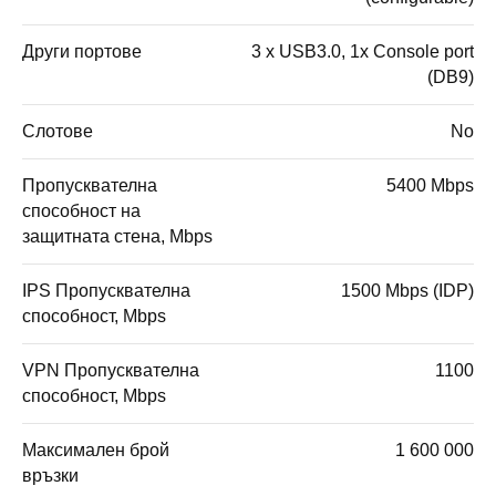
Други портове
3 x USB3.0, 1x Console port
(DB9)
Слотове
No
Пропусквателна
5400 Mbps
способност на
защитната стена, Mbps
IPS Пропусквателна
1500 Mbps (IDP)
способност, Mbps
VPN Пропусквателна
1100
способност, Mbps
Максимален брой
1 600 000
връзки