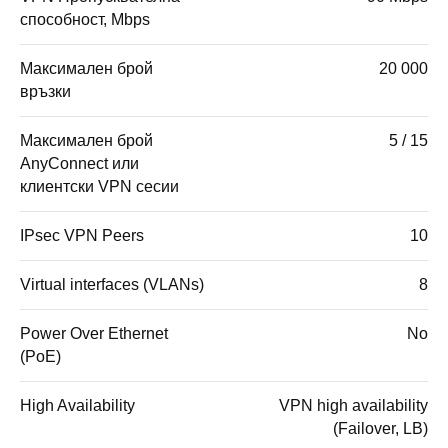
способност, Mbps
Максимален брой
20 000
връзки
Максимален брой
5 / 15
AnyConnect или
клиентски VPN сесии
IPsec VPN Peers
10
Virtual interfaces (VLANs)
8
Power Over Ethernet
No
(PoE)
High Availability
VPN high availability
(Failover, LB)