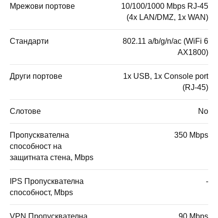
Мрежови портове
10/100/1000 Mbps RJ-45
(4x LAN/DMZ, 1x WAN)
Стандарти
802.11 a/b/g/n/ac (WiFi 6
AX1800)
Други портове
1x USB, 1x Console port
(RJ-45)
Слотове
No
Пропусквателна
350 Mbps
способност на
защитната стена, Mbps
IPS Пропусквателна
-
способност, Mbps
VPN Пропусквателна
90 Mbps