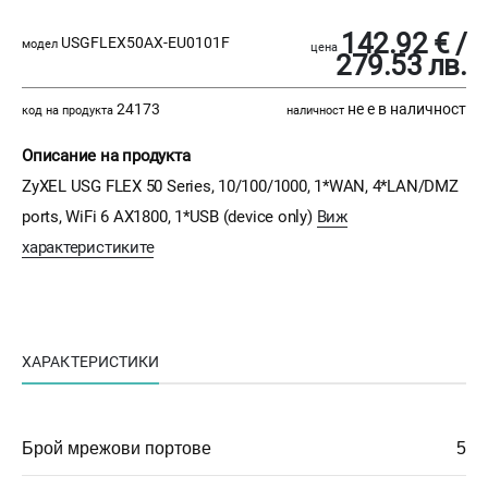
142.92 € /
USGFLEX50AX-EU0101F
модел
цена
279.53 лв.
24173
не е в наличност
код на продукта
наличност
Описание на продукта
ZyXEL USG FLEX 50 Series, 10/100/1000, 1*WAN, 4*LAN/DMZ
ports, WiFi 6 AX1800, 1*USB (device only)
Виж
характеристиките
ХАРАКТЕРИСТИКИ
Брой мрежови портове
5