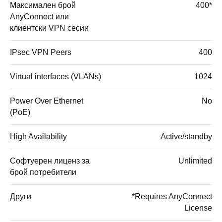
Максимален брой
400*
AnyConnect или
клиентски VPN сесии
IPsec VPN Peers
400
Virtual interfaces (VLANs)
1024
Power Over Ethernet
No
(PoE)
High Availability
Active/standby
Софтуерен лиценз за
Unlimited
брой потребители
Други
*Requires AnyConnect
License