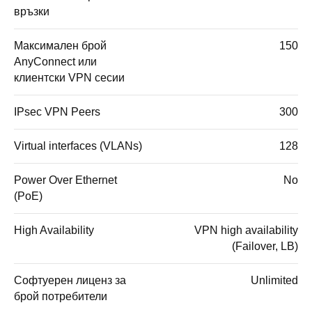
връзки
Максимален брой
150
AnyConnect или
клиентски VPN сесии
IPsec VPN Peers
300
Virtual interfaces (VLANs)
128
Power Over Ethernet
No
(PoE)
High Availability
VPN high availability
(Failover, LB)
Софтуерен лиценз за
Unlimited
брой потребители