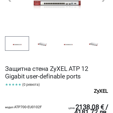
Защитна стена ZyXEL ATP 12
Gigabit user-definable ports
★★★★★
(0 ревюта)
ZyXEL
2138.08 € /
ATP700-EU0102F
модел
цена
4181.72 лв.