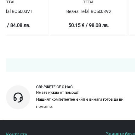
TEFAL
TEFAL
Везна Tefal BC5003V2
Везна Tefal BC
50.15 € / 98.08 лв.
43.01 € / 84.1
СВЪРЖЕТЕ СЕ С НАС
Имате нужда от помощ?
Нашият компетентен екип е винаги готов да ви
помогне.
Заявете без
Контакти