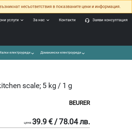
възникнат несъответствия в показваните цени и информация.
ни услуги
За нас
Контакти
Заяви консултация
алки електроуреди
Домакински електроуреди
tchen scale; 5 kg / 1 g
BEURER
39.9 € / 78.04 лв.
цена