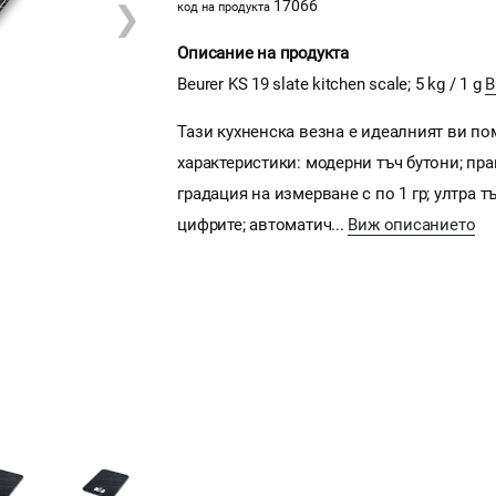
17066
❯
код на продукта
Описание на продукта
Beurer KS 19 slate kitchen scale; 5 kg / 1 g
В
Тази кухненска везна е идеалният ви по
характеристики: модерни тъч бутони; пр
градация на измерване с по 1 гр; ултра 
цифрите; автоматич...
Виж описанието