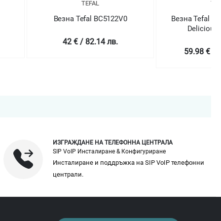
TEFAL
TEFAL
а Tefal BC5122V0
Везна Tefal BC5122V1 Optiss
Delicious Cupcakes
 € / 82.14 лв.
59.98 € / 117.31 лв.
ИЗГРАЖДАНЕ НА ТЕЛЕФОННА ЦЕНТРАЛА
SIP VoIP Инсталиране & Конфигуриране
Инсталиране и поддръжка на SIP VoIP телефонни
централи.