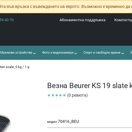
йта във връзка с въвеждането на еврото. Възможно е временно да 
39 40 70
Абонаментна поддръжка
Компютър
Мрежови устройства
Фото и видеокамери
Спорт и свободно време
М
en scale; 5 kg / 1 g
Везна Beurer KS 19 slate ki
★★★★★
(0 ревюта)
70416_BEU
модел