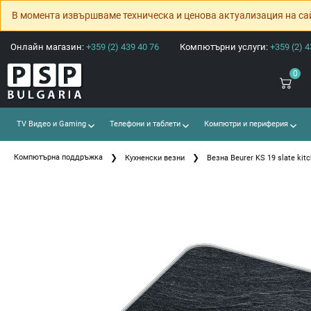
В момента извършваме техническа и ценова актуализация на са
Онлайн магазин:
+359 (2) 439 40 76
Компютърни услуги:
+359 (2) 4
0
TV Видео и Gaming
Телефони и таблети
Компютри и периферия
Компютърна поддръжка
Кухненски везни
Везна Beurer KS 19 slate kitch