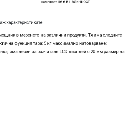
не е в наличност
наличност
иж характеристиките
мощник в меренето на различни продукти. Тя има следните
актична функция тара; 5 кг максимално натоварване;
тънка; има лесен за разчитане LCD дисплей с 20 мм размер на