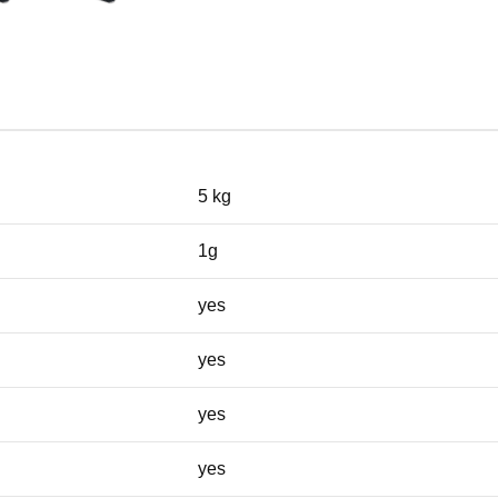
5 kg
1g
yes
yes
yes
yes