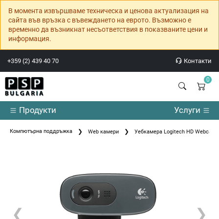
В момента извършваме техническа и ценова актуализация на
сайта във връзка с въвеждането на еврото. Възможно е
временно да възникнат несъответствия в показваните цени и
информация.
+359 (2) 439 40 70
Контакти
0
Продукти
Услуги
Компютърна поддръжка
Web камери
Уебкамера Logitech HD Webcam 
❮
❯