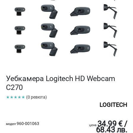
Уебкамера Logitech HD Webcam
C270
★★★★★
(0 ревюта)
LOGITECH
34.99 € /
960-001063
модел
цена
68.43 лв.