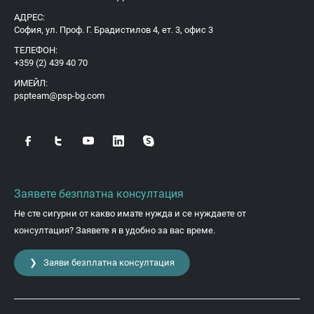
АДРЕС:
София, ул. Проф. Г. Брадистилов 4, ет. 3, офис 3
ТЕЛЕФОН:
+359 (2) 439 40 70
ИМЕЙЛ:
pspteam@psp-bg.com
Заявете безплатна консултация
Не сте сигурни от какво имате нужда и се нуждаете от
консултация? Заявете я в удобно за вас време.
❯ Заяви безплатна консултация