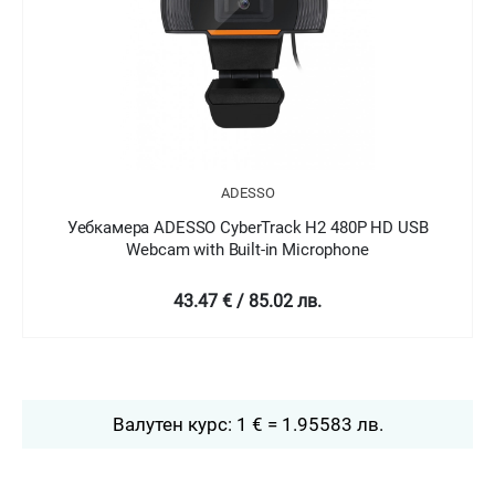
ADESSO
AD
O CyberTrack H2 480P HD USB
Уебкамера ADESSO Cyb
th Built-in Microphone
Webcam with Bu
47 € / 85.02 лв.
93.91 € /
Валутен курс: 1 € = 1.95583 лв.