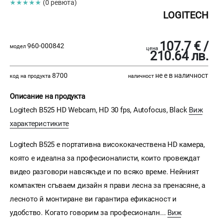
★★★★★
(0 ревюта)
LOGITECH
107.7 € /
960-000842
модел
цена
210.64 лв.
8700
не е в наличност
код на продукта
наличност
Описание на продукта
Logitech B525 HD Webcam, HD 30 fps, Autofocus, Black
Виж
характеристиките
Logitech B525 е портативна висококачествена HD камера,
която е идеална за професионалисти, които провеждат
видео разговори навсякъде и по всяко време. Нейният
компактен сгъваем дизайн я прави лесна за пренасяне, а
лесното й монтиране ви гарантира ефикасност и
удобство. Когато говорим за професионалн...
Виж