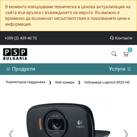
В момента извършваме техническа и ценова актуализация на
сайта във връзка с въвеждането на еврото. Възможно е
временно да възникнат несъответствия в показваните цени и
информация.
+359 (2) 439 40 70
Контакти
0
Продукти
Услуги
Компютърна поддръжка
Web камери
Уебкамера Logitech B525 HD We
❮
❯