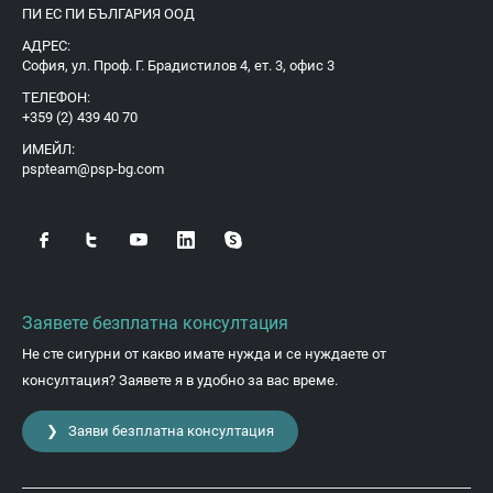
ПИ ЕС ПИ БЪЛГАРИЯ ООД
АДРЕС:
София, ул. Проф. Г. Брадистилов 4, ет. 3, офис 3
ТЕЛЕФОН:
+359 (2) 439 40 70
ИМЕЙЛ:
pspteam@psp-bg.com
Заявете безплатна консултация
Не сте сигурни от какво имате нужда и се нуждаете от
консултация? Заявете я в удобно за вас време.
❯ Заяви безплатна консултация