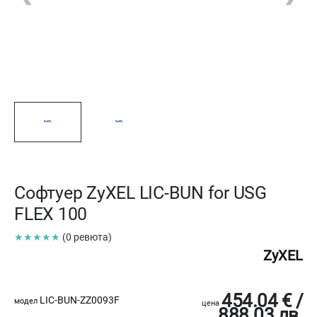
Софтуер ZyXEL LIC-BUN for USG
FLEX 100
★★★★★
(0 ревюта)
ZyXEL
454.04 € /
LIC-BUN-ZZ0093F
модел
цена
888.03 лв.