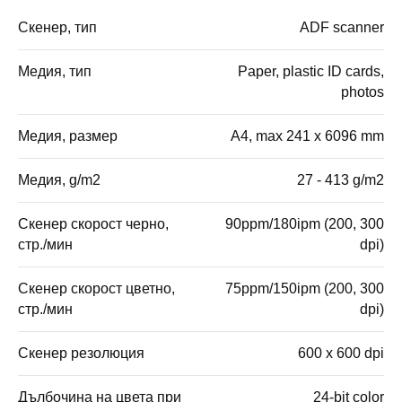
Скенер, тип
ADF scanner
Медия, тип
Paper, plastic ID cards,
photos
Медия, размер
A4, max 241 x 6096 mm
Медия, g/m2
27 - 413 g/m2
Скенер скорост черно,
90ppm/180ipm (200, 300
стр./мин
dpi)
Скенер скорост цветно,
75ppm/150ipm (200, 300
стр./мин
dpi)
Скенер резолюция
600 x 600 dpi
Дълбочина на цвета при
24-bit color