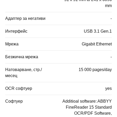
mm
Адаптер за негативи
-
Интерфейс
USB 3.1 Gen.1
Мрежа
Gigabit Ethernet
Безжична мрежа
-
Натоварване, стр./
15 000 pages/day
месец
OCR софтуер
yes
Софтуер
Additioal software: ABBYY
FineReader 15 Standard
OCR/PDF Software,