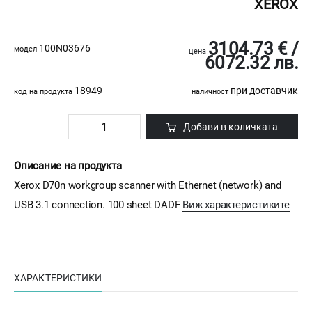
XEROX
3104.73 € /
100N03676
модел
цена
6072.32 лв.
18949
при доставчик
код на продукта
наличност
Добави в количката
Описание на продукта
Xerox D70n workgroup scanner with Ethernet (network) and
USB 3.1 connection. 100 sheet DADF
Виж характеристиките
ХАРАКТЕРИСТИКИ