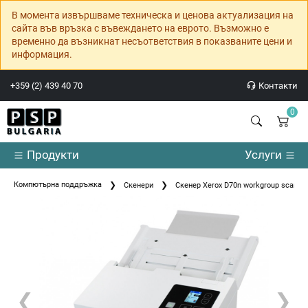
В момента извършваме техническа и ценова актуализация на
сайта във връзка с въвеждането на еврото. Възможно е
временно да възникнат несъответствия в показваните цени и
информация.
+359 (2) 439 40 70
Контакти
0
Продукти
Услуги
Компютърна поддръжка
Скенери
Скенер Xerox D70n workgroup scanner 
❮
❯