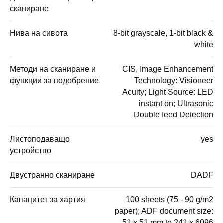
сканиране
Нива на сивота
8-bit grayscale, 1-bit black &
white
Методи на сканиране и
CIS, Image Enhancement
функции за подобрение
Technology: Visioneer
Acuity; Light Source: LED
instant on; Ultrasonic
Double feed Detection
Листоподаващо
yes
устройство
Двустранно сканиране
DADF
Капацитет за хартия
100 sheets (75 - 90 g/m2
paper); ADF document size:
51 x 51 mm to 241 x 6096